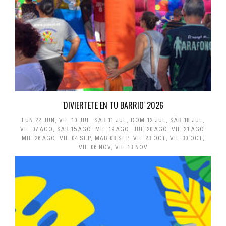
'DIVIERTETE EN TU BARRIO' 2026
LUN 22 JUN
,
VIE 10 JUL
,
SÁB 11 JUL
,
DOM 12 JUL
,
SÁB 18 JUL
,
VIE 07 AGO
,
SÁB 15 AGO
,
MIÉ 19 AGO
,
JUE 20 AGO
,
VIE 21 AGO
,
MIÉ 26 AGO
,
VIE 04 SEP
,
MAR 08 SEP
,
VIE 23 OCT
,
VIE 30 OCT
,
VIE 06 NOV
,
VIE 13 NOV