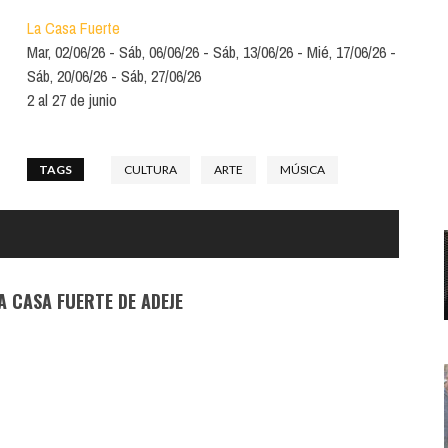
Santa Cruz | La Laguna
Gastro
ALES CON ACTUACIONES
La Casa Fuerte
Islas
Infantil
Mar, 02/06/26
Sáb, 06/06/26
Sáb, 13/06/26
Mié, 17/06/26
MERCIO
Sáb, 20/06/26
Sáb, 27/06/26
Música
2 al 27 de junio
STRO
Escénicas
RMATIVO
TAGS
CULTURA
ARTE
MÚSICA
A CASA FUERTE DE ADEJE