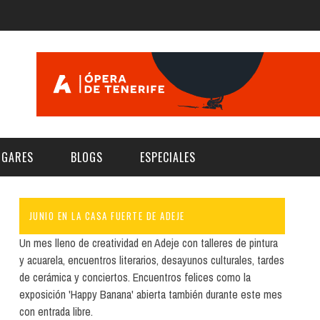
UGARES
BLOGS
ESPECIALES
JUNIO EN LA CASA FUERTE DE ADEJE
E | MUSEOS
FESTIVAL BOREAL 2026
GAR
CATEGORIA
Un mes lleno de creatividad en Adeje con talleres de pintura
AS Y AUDITORIOS
FESTIVAL TAGANANA 2026
y acuarela, encuentros literarios, desayunos culturales, tardes
Norte
Cultura
de cerámica y conciertos. Encuentros felices como la
ACIOS CULTURALES
TENERIFE PHE FESTIVAL 2026
exposición 'Happy Banana' abierta también durante este mes
Sur
Deporte y Naturaleza
CHE
XXVII VERANO DE CUENTO
con entrada libre.