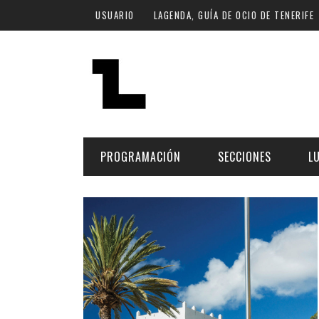
Pasar al contenido principal
USUARIO
LAGENDA, GUÍA DE OCIO DE TENERIFE
PROGRAMACIÓN
SECCIONES
L
MÚSICA
ART
FECHA
LU
ESCÉNICAS
SAL
Hoy
CULTURA
ESP
Plan Finde
GASTRONOMÍA
NO