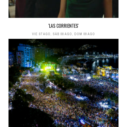
'LAS CORRIENTES'
VIE 07 AGO
,
SÁB 08 AGO
,
DOM 09 AGO