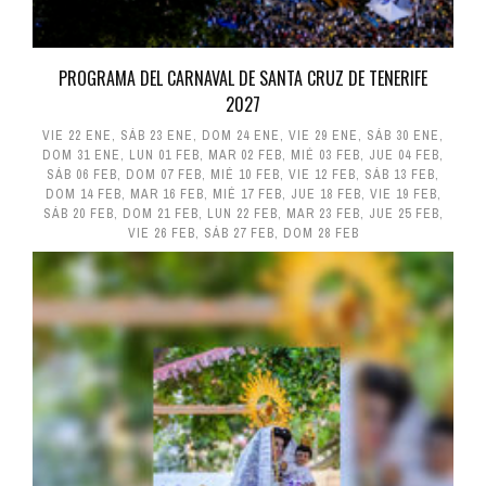
PROGRAMA DEL CARNAVAL DE SANTA CRUZ DE TENERIFE
2027
VIE 22 ENE
,
SÁB 23 ENE
,
DOM 24 ENE
,
VIE 29 ENE
,
SÁB 30 ENE
,
DOM 31 ENE
,
LUN 01 FEB
,
MAR 02 FEB
,
MIÉ 03 FEB
,
JUE 04 FEB
,
SÁB 06 FEB
,
DOM 07 FEB
,
MIÉ 10 FEB
,
VIE 12 FEB
,
SÁB 13 FEB
,
DOM 14 FEB
,
MAR 16 FEB
,
MIÉ 17 FEB
,
JUE 18 FEB
,
VIE 19 FEB
,
SÁB 20 FEB
,
DOM 21 FEB
,
LUN 22 FEB
,
MAR 23 FEB
,
JUE 25 FEB
,
VIE 26 FEB
,
SÁB 27 FEB
,
DOM 28 FEB