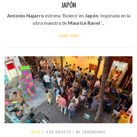
JAPÓN
Antonio Najarro
estrena 'Bolero' en
Japón
. Inspirada en la
obra maestra de
Maurice Ravel
'...
Leer más
ARTE
8 DE AGOSTO
BY LAGENDARIO