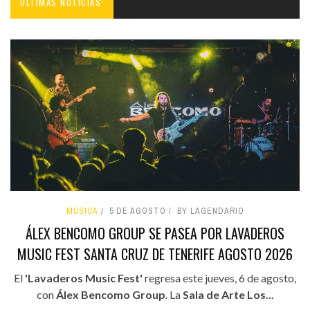
ÚLTIMAS NOTICIAS'
MÚSICA
5 DE AGOSTO
BY LAGENDARIO
ÁLEX BENCOMO GROUP SE PASEA POR LAVADEROS
MUSIC FEST SANTA CRUZ DE TENERIFE AGOSTO 2026
El
'Lavaderos Music Fest'
regresa este jueves, 6 de agosto,
con
Álex Bencomo Group
. La
Sala de Arte Los...