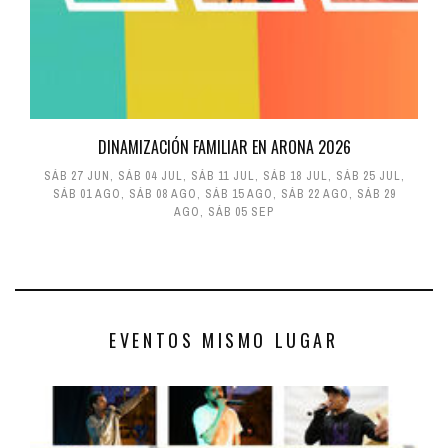
DINAMIZACIÓN FAMILIAR EN ARONA 2026
SÁB 27 JUN
,
SÁB 04 JUL
,
SÁB 11 JUL
,
SÁB 18 JUL
,
SÁB 25 JUL
,
SÁB 01 AGO
,
SÁB 08 AGO
,
SÁB 15 AGO
,
SÁB 22 AGO
,
SÁB 29
AGO
,
SÁB 05 SEP
EVENTOS MISMO LUGAR