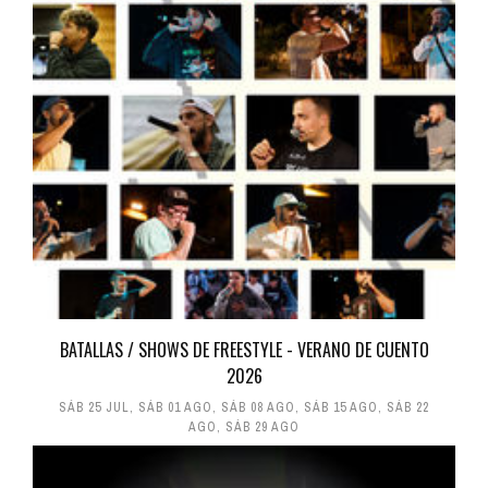
BATALLAS / SHOWS DE FREESTYLE - VERANO DE CUENTO
2026
SÁB 25 JUL
,
SÁB 01 AGO
,
SÁB 08 AGO
,
SÁB 15 AGO
,
SÁB 22
AGO
,
SÁB 29 AGO