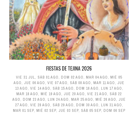
FIESTAS DE TEJINA 2026
VIE 31 JUL
,
SÁB 01 AGO
,
DOM 02 AGO
,
MAR 04 AGO
,
MIÉ 05
AGO
,
JUE 06 AGO
,
VIE 07 AGO
,
SÁB 08 AGO
,
MAR 11 AGO
,
JUE
13 AGO
,
VIE 14 AGO
,
SÁB 15 AGO
,
DOM 16 AGO
,
LUN 17 AGO
,
MAR 18 AGO
,
MIÉ 19 AGO
,
JUE 20 AGO
,
VIE 21 AGO
,
SÁB 22
AGO
,
DOM 23 AGO
,
LUN 24 AGO
,
MAR 25 AGO
,
MIÉ 26 AGO
,
JUE
27 AGO
,
VIE 28 AGO
,
SÁB 29 AGO
,
DOM 30 AGO
,
LUN 31 AGO
,
MAR 01 SEP
,
MIÉ 02 SEP
,
JUE 03 SEP
,
SÁB 05 SEP
,
DOM 06 SEP