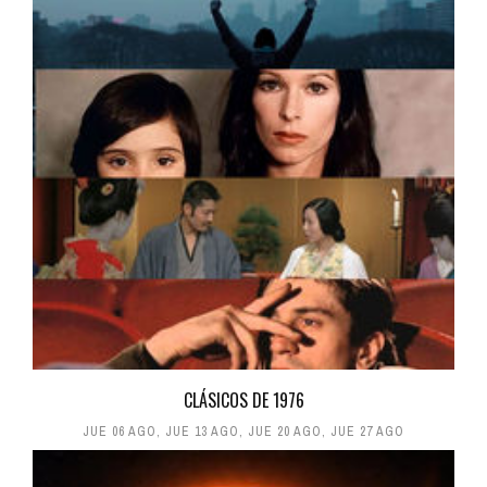
CLÁSICOS DE 1976
JUE 06 AGO
,
JUE 13 AGO
,
JUE 20 AGO
,
JUE 27 AGO