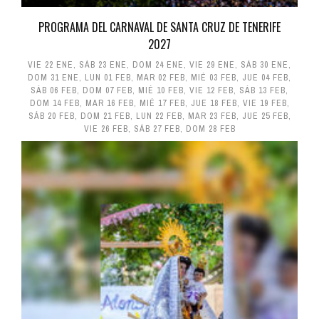
PROGRAMA DEL CARNAVAL DE SANTA CRUZ DE TENERIFE
2027
VIE 22 ENE
,
SÁB 23 ENE
,
DOM 24 ENE
,
VIE 29 ENE
,
SÁB 30 ENE
,
DOM 31 ENE
,
LUN 01 FEB
,
MAR 02 FEB
,
MIÉ 03 FEB
,
JUE 04 FEB
,
SÁB 06 FEB
,
DOM 07 FEB
,
MIÉ 10 FEB
,
VIE 12 FEB
,
SÁB 13 FEB
,
DOM 14 FEB
,
MAR 16 FEB
,
MIÉ 17 FEB
,
JUE 18 FEB
,
VIE 19 FEB
,
SÁB 20 FEB
,
DOM 21 FEB
,
LUN 22 FEB
,
MAR 23 FEB
,
JUE 25 FEB
,
VIE 26 FEB
,
SÁB 27 FEB
,
DOM 28 FEB