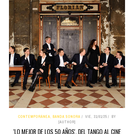
CONTEMPORÁNEA, BANDA SONORA
VIE, 31/01/25
BY
[AUTHOR]
'LO MEJOR DE LOS 50 AÑOS'. DEL TANGO AL CINE