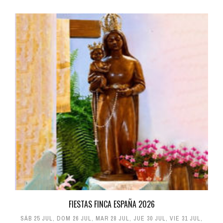
FIESTAS FINCA ESPAÑA 2026
SÁB 25 JUL
,
DOM 26 JUL
,
MAR 28 JUL
,
JUE 30 JUL
,
VIE 31 JUL
,