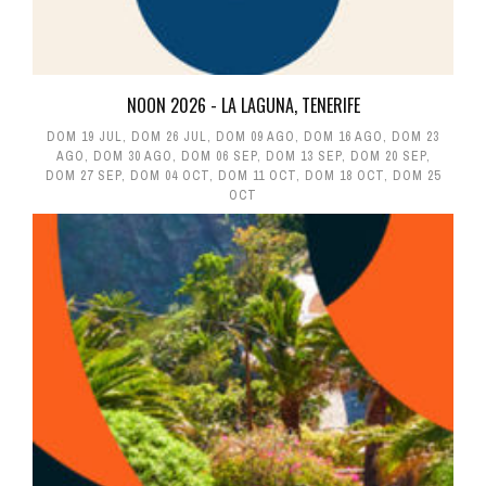
NOON 2026 - LA LAGUNA, TENERIFE
DOM 19 JUL
,
DOM 26 JUL
,
DOM 09 AGO
,
DOM 16 AGO
,
DOM 23
AGO
,
DOM 30 AGO
,
DOM 06 SEP
,
DOM 13 SEP
,
DOM 20 SEP
,
DOM 27 SEP
,
DOM 04 OCT
,
DOM 11 OCT
,
DOM 18 OCT
,
DOM 25
OCT