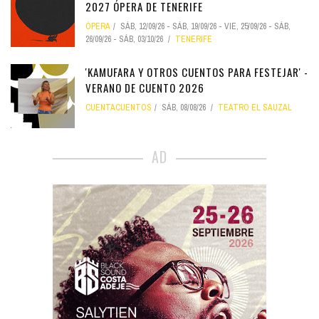
2027 ÓPERA DE TENERIFE
ÓPERA
SÁB, 12/09/26
-
SÁB, 19/09/26
-
VIE, 25/09/26
-
SÁB,
26/09/26
-
SÁB, 03/10/26
TENERIFE
'KAMUFARA Y OTROS CUENTOS PARA FESTEJAR' -
VERANO DE CUENTO 2026
CUENTACUENTOS
SÁB, 08/08/26
TEATRO EL SAUZAL
AD