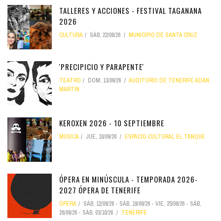
TALLERES Y ACCIONES - FESTIVAL TAGANANA
2026
CULTURA
SÁB, 22/08/26
MUNICIPIO DE SANTA CRUZ
'PRECIPICIO Y PARAPENTE'
TEATRO
DOM, 13/09/26
AUDITORIO DE TENERIFE ADÁN
MARTÍN
KEROXEN 2026 - 10 SEPTIEMBRE
MÚSICA
JUE, 10/09/26
ESPACIO CULTURAL EL TANQUE
ÓPERA EN MINÚSCULA - TEMPORADA 2026-
2027 ÓPERA DE TENERIFE
ÓPERA
SÁB, 12/09/26
-
SÁB, 19/09/26
-
VIE, 25/09/26
-
SÁB,
26/09/26
-
SÁB, 03/10/26
TENERIFE