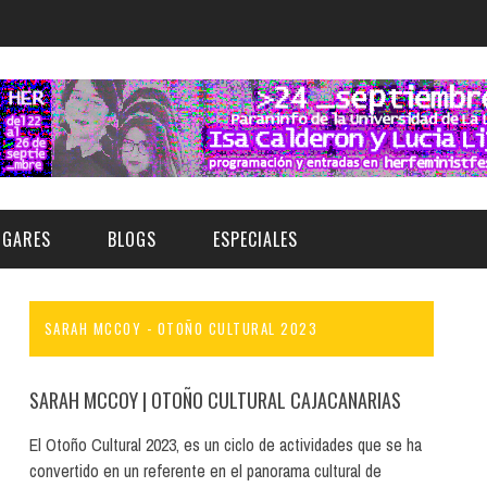
UGARES
BLOGS
ESPECIALES
SARAH MCCOY - OTOÑO CULTURAL 2023
E | MUSEOS
FESTIVAL BOREAL 2026
GAR
CATEGORIA
AS Y AUDITORIOS
FESTIVAL TAGANANA 2026
SARAH MCCOY
| OTOÑO CULTURAL CAJACANARIAS
Norte
Cultura
ACIOS CULTURALES
TENERIFE PHE FESTIVAL 2026
El Otoño Cultural 2023, es un ciclo de actividades que se ha
Sur
Deporte y Naturaleza
convertido en un referente en el panorama cultural de
CHE
XXVII VERANO DE CUENTO