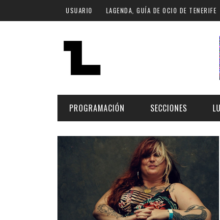
Pasar al contenido principal
USUARIO
LAGENDA, GUÍA DE OCIO DE TENERIFE
PROGRAMACIÓN
SECCIONES
L
MÚSICA
ART
FECHA
LU
ESCÉNICAS
SAL
Hoy
CULTURA
ESP
Plan Finde
GASTRONOMÍA
NO