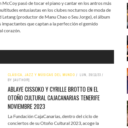
h McCoy pasó de tocar el piano y cantar en los antros más
ultitudes entusiastas en los clubes nocturnos de moda de
ud Letang (productor de Manu Chao o Seu Jorge), el álbum
es impactantes que captan a la perfección el gemido
al corazón.
CLÁSICA, JAZZ Y MÚSICAS DEL MUNDO
LUN, 20/11/23
BY [AUTHOR]
ABLAYE CISSOKO Y CYRILLE BROTTO EN EL
OTOÑO CULTURAL CAJACANARIAS TENERIFE
NOVIEMBRE 2023
La Fundación CajaCanarias, dentro del ciclo de
conciertos de su Otoño Cultural 2023, acoge la