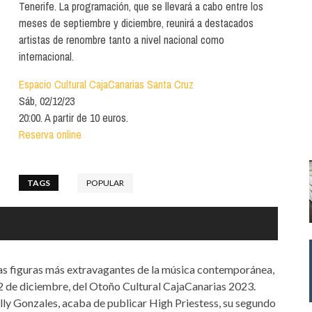
Santa Cruz | La Laguna
Tenerife. La programación, que se llevará a cabo entre los
Gastro
ALES CON ACTUACIONES
meses de septiembre y diciembre, reunirá a destacados
Islas
Infantil
artistas de renombre tanto a nivel nacional como
MERCIO
internacional.
Música
STRO
Espacio Cultural CajaCanarias Santa Cruz
Escénicas
Sáb, 02/12/23
RMATIVO
20:00. A partir de 10 euros.
Reserva online
TAGS
POPULAR
as figuras más extravagantes de la música contemporánea,
l 2 de diciembre, del Otoño Cultural CajaCanarias 2023.
lly Gonzales, acaba de publicar High Priestess, su segundo