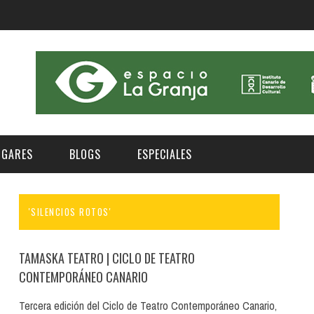
UGARES
BLOGS
ESPECIALES
'SILENCIOS ROTOS'
E | MUSEOS
FESTIVAL BOREAL 2026
GAR
CATEGORIA
AS Y AUDITORIOS
FESTIVAL TAGANANA 2026
TAMASKA TEATRO
| CICLO DE TEATRO
Norte
Cultura
ACIOS CULTURALES
TENERIFE PHE FESTIVAL 2026
CONTEMPORÁNEO CANARIO
Sur
Deporte y Naturaleza
CHE
XXVII VERANO DE CUENTO
Tercera edición del Ciclo de Teatro Contemporáneo Canario,