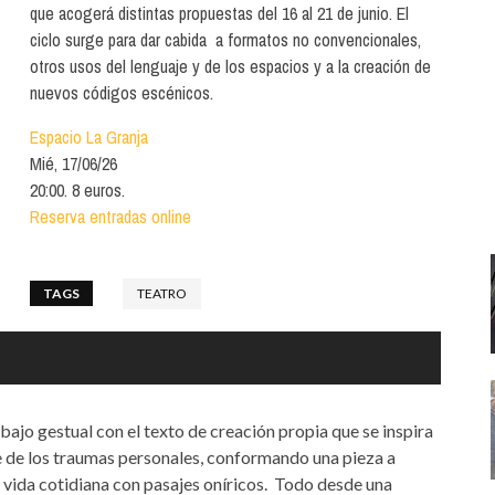
Santa Cruz | La Laguna
Gastro
que acogerá distintas propuestas del 16 al 21 de junio. El
ALES CON ACTUACIONES
ciclo surge para dar cabida a formatos no convencionales,
Islas
Infantil
otros usos del lenguaje y de los espacios y a la creación de
MERCIO
nuevos códigos escénicos.
Música
STRO
Espacio La Granja
Escénicas
Mié, 17/06/26
RMATIVO
20:00. 8 euros.
Reserva entradas online
TAGS
TEATRO
abajo gestual con el texto de creación propia que se inspira
te de los traumas personales, conformando una pieza a
 vida cotidiana con pasajes oníricos. Todo desde una