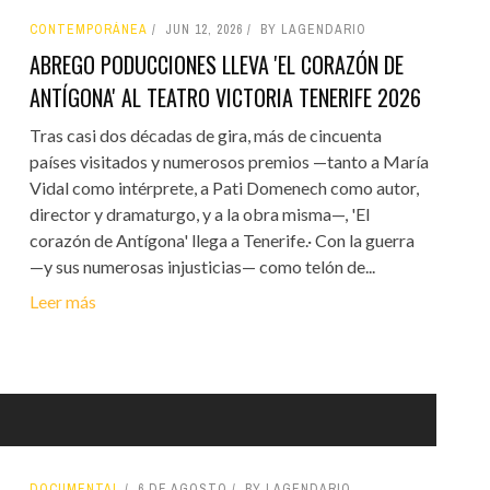
CONTEMPORÁNEA
JUN 12, 2026
BY LAGENDARIO
ABREGO PODUCCIONES LLEVA 'EL CORAZÓN DE
ANTÍGONA' AL TEATRO VICTORIA TENERIFE 2026
Tras casi dos décadas de gira, más de cincuenta
países visitados y numerosos premios —tanto a María
Vidal como intérprete, a Pati Domenech como autor,
director y dramaturgo, y a la obra misma—, 'El
corazón de Antígona' llega a Tenerife.· Con la guerra
—y sus numerosas injusticias— como telón de...
Leer más
DOCUMENTAL
6 DE AGOSTO
BY LAGENDARIO