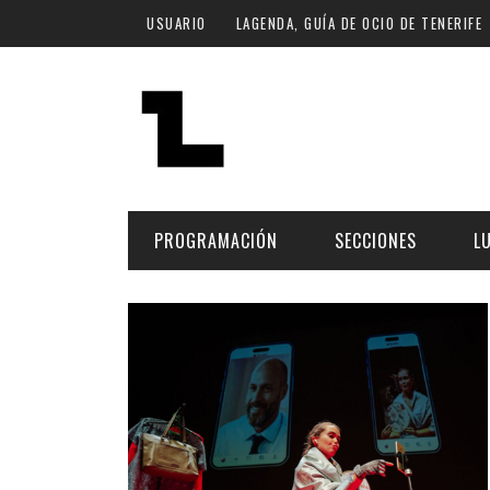
Pasar al contenido principal
USUARIO
LAGENDA, GUÍA DE OCIO DE TENERIFE
PROGRAMACIÓN
SECCIONES
L
MÚSICA
ART
FECHA
LU
ESCÉNICAS
SAL
Hoy
CULTURA
ESP
Plan Finde
GASTRONOMÍA
NO