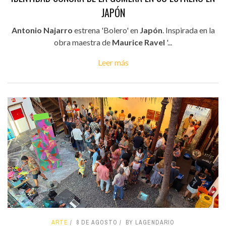
JAPÓN
Antonio Najarro
estrena 'Bolero' en
Japón
. Inspirada en la
obra maestra de
Maurice Ravel
'...
Leer más
ARTE
8 DE AGOSTO
BY LAGENDARIO