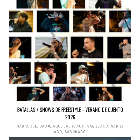
BATALLAS / SHOWS DE FREESTYLE - VERANO DE CUENTO
2026
SÁB 25 JUL
,
SÁB 01 AGO
,
SÁB 08 AGO
,
SÁB 15 AGO
,
SÁB 22
AGO
,
SÁB 29 AGO