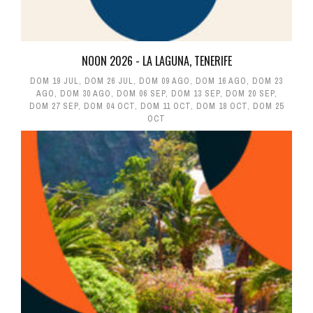
NOON 2026 - LA LAGUNA, TENERIFE
DOM 19 JUL
,
DOM 26 JUL
,
DOM 09 AGO
,
DOM 16 AGO
,
DOM 23
AGO
,
DOM 30 AGO
,
DOM 06 SEP
,
DOM 13 SEP
,
DOM 20 SEP
,
DOM 27 SEP
,
DOM 04 OCT
,
DOM 11 OCT
,
DOM 18 OCT
,
DOM 25
OCT