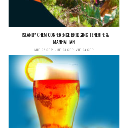
I ISLAND² CHEM CONFERENCE BRIDGING TENERIFE &
MANHATTAN
MIÉ 02 SEP
,
JUE 03 SEP
,
VIE 04 SEP