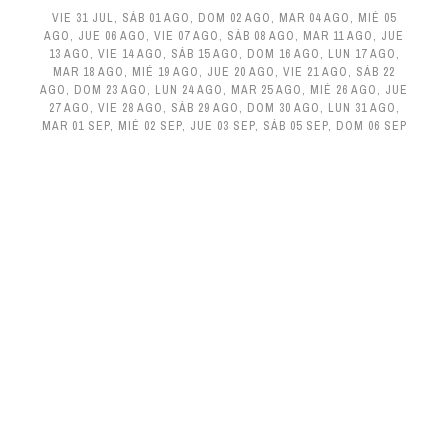
VIE 31 JUL
,
SÁB 01 AGO
,
DOM 02 AGO
,
MAR 04 AGO
,
MIÉ 05
AGO
,
JUE 06 AGO
,
VIE 07 AGO
,
SÁB 08 AGO
,
MAR 11 AGO
,
JUE
13 AGO
,
VIE 14 AGO
,
SÁB 15 AGO
,
DOM 16 AGO
,
LUN 17 AGO
,
MAR 18 AGO
,
MIÉ 19 AGO
,
JUE 20 AGO
,
VIE 21 AGO
,
SÁB 22
AGO
,
DOM 23 AGO
,
LUN 24 AGO
,
MAR 25 AGO
,
MIÉ 26 AGO
,
JUE
27 AGO
,
VIE 28 AGO
,
SÁB 29 AGO
,
DOM 30 AGO
,
LUN 31 AGO
,
MAR 01 SEP
,
MIÉ 02 SEP
,
JUE 03 SEP
,
SÁB 05 SEP
,
DOM 06 SEP