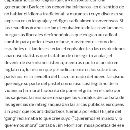
generación (Baricco los denomina bárbaros -en el sentido de
no hablar el idioma tradicional- y mutantes) cuyo discurso se
expresa en un lenguaje y códigos radicalmente novedosos. Si
las revueltas árabes serían el equivalente de las revoluciones
burguesas liberales decimonónicas que exigían un radical
cambio para poder desarrollarse, movimientos como los
españoles o islandeses serían el equivalente a las revoluciones
anarcosocialistas que trataban de corregir (o anular) el
devenir de ese mismo sistema, mientras que lo ocurrido en
Inglaterra, lo mismo que periódicamente en los suburbios
parisinos, es la revuelta del brazo armado del nuevo fascismo,
que exige su parte del pastel con un uso casi legítimo de la
violencia (la moral hipócrita de poner el grito en el cielo por
los saqueos, la misma semana que los vándalos de corbata de
las agencias de rating saqueaban las arcas públicas europeas
sin pedir que los antidisturbios fueran a por ellos) El jefe del
‘gang’ reclamaba lo que cree suyo (“Queremos el mundo y lo
queremos ahora” cantaba Jim Morrison, musa poética de ese