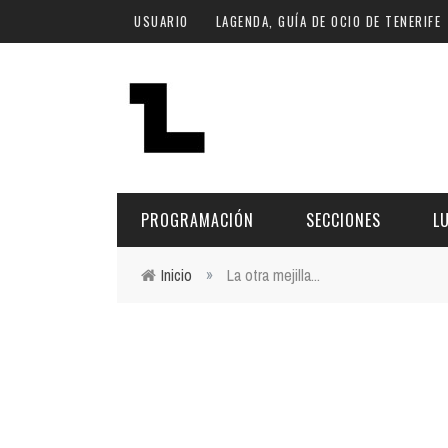
Pasar al contenido principal
USUARIO
LAGENDA, GUÍA DE OCIO DE TENERIFE
PROGRAMACIÓN
SECCIONES
L
Inicio
»
La otra mejilla...
Usted está aquí
MÚSICA
ART
FECHA
LU
ESCÉNICAS
SAL
Hoy
CULTURA
ESP
Plan Finde
GASTRONOMÍA
NO