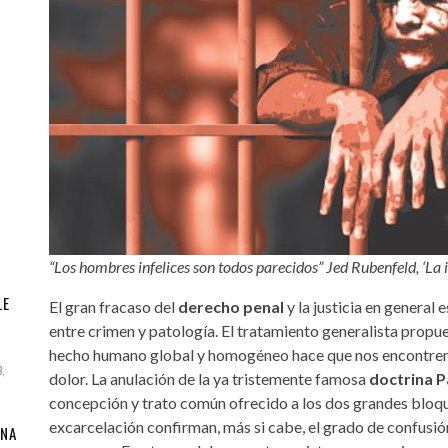
Santa Cruz | La Laguna
Gastro
ALES CON ACTUACIONES
Islas
Infantil
MERCIO
Música
STRO
Escénicas
RMATIVO
“Los hombres infelices son todos parecidos” Jed Rubenfeld, ‘La i
LE
El gran fracaso del
derecho penal
y la justicia en general 
entre crimen y patología. El tratamiento generalista propu
hecho humano global y homogéneo hace que nos encontrem
,
dolor. La anulación de la ya tristemente famosa
doctrina 
concepción y trato común ofrecido a los dos grandes bloque
excarcelación confirman, más si cabe, el grado de confusión
ANA