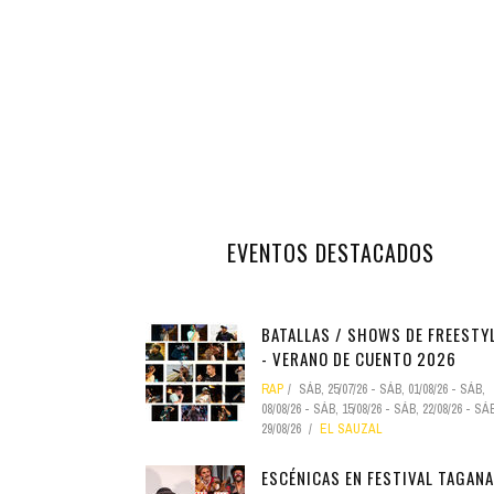
INFANTIL
LOC
CO
GA
FO
EVENTOS DESTACADOS
BATALLAS / SHOWS DE FREESTY
- VERANO DE CUENTO 2026
RAP
SÁB, 25/07/26
-
SÁB, 01/08/26
-
SÁB,
08/08/26
-
SÁB, 15/08/26
-
SÁB, 22/08/26
-
SÁB
29/08/26
EL SAUZAL
ESCÉNICAS EN FESTIVAL TAGAN