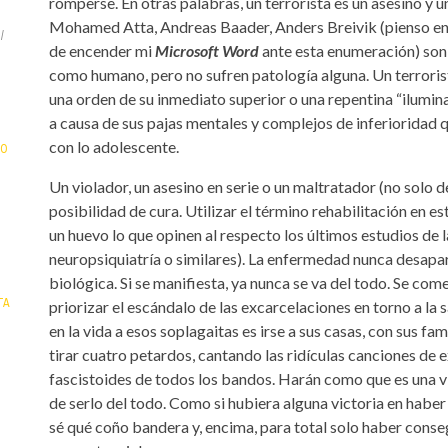
romperse. En otras palabras, un terrorista es un asesino y
Mohamed Atta, Andreas Baader, Anders Breivik (pienso en l
de encender mi
Microsoft Word
ante esta enumeración) son 
como humano, pero no sufren patología alguna. Un terrorist
una orden de su inmediato superior o una repentina “ilumina
a causa de sus pajas mentales y complejos de inferioridad q
con lo adolescente.
IO
Un violador, un asesino en serie o un maltratador (no solo 
posibilidad de cura. Utilizar el término rehabilitación en 
un huevo lo que opinen al respecto los últimos estudios de 
neuropsiquiatría o similares). La enfermedad nunca desapar
biológica. Si se manifiesta, ya nunca se va del todo. Se com
TA
priorizar el escándalo de las excarcelaciones en torno a la 
en la vida a esos soplagaitas es irse a sus casas, con sus fa
tirar cuatro petardos, cantando las ridículas canciones de 
-
fascistoides de todos los bandos. Harán como que es una v
de serlo del todo. Como si hubiera alguna victoria en hab
sé qué coño bandera y, encima, para total solo haber conseg