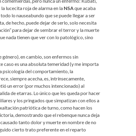
 un comemierdas, pero nunca un enfermo: Kubati,
a lucecita roja de alarma en la
NSA
que acaba
todo lo nauseabundo que se puede llegar a ser
a, de hecho, puede dejar de serlo, solo necesita
ción” para dejar de sembrar el terror y la muerte
ue nada tienen que ver con lo patológico, sino
de género), en cambio, son enfermos sin
este caso es una absoluta temeridad (y me importa
la psicología del comportamiento, la
ece, siempre acecha, es, intrínsecamente,
etió un error (por muchos intencionado) al
salida de etarras. Lo único que les queda por hacer
miliares y los pringados que simpatizan con ellos a
exaltación patriótica de turno, como hacen los
ictoria, demostrando que el rebenque nunca deja
er causado tanto dolor y muerte en nombre de no
uido cierto trato preferente en el reparto