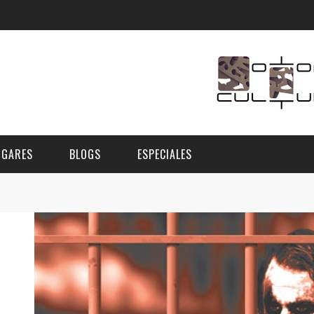
UGARES
BLOGS
ESPECIALES
E | MUSEOS
FESTIVAL BOREAL 2026
GAR
CATEGORIA
AS Y AUDITORIOS
FESTIVAL TAGANANA 2026
Norte
Cultura
ACIOS CULTURALES
TENERIFE PHE FESTIVAL 2026
Sur
Deporte y Naturaleza
CHE
XXVII VERANO DE CUENTO