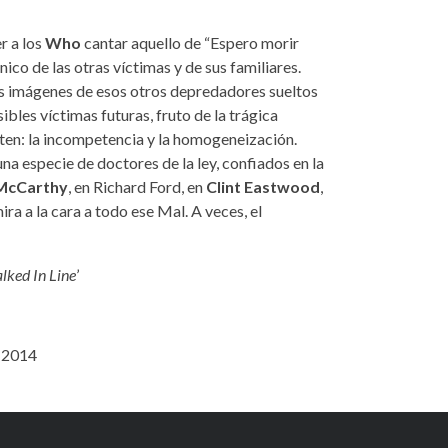
r a los
Who
cantar aquello de “Espero morir
nico de las otras víctimas y de sus familiares.
 las imágenes de esos otros depredadores sueltos
sibles víctimas futuras, fruto de la trágica
ten: la incompetencia y la homogeneización.
na especie de doctores de la ley, confiados en la
McCarthy
, en Richard Ford, en
Clint Eastwood
,
mira a la cara a todo ese Mal. A veces, el
lked In Line
’
o 2014