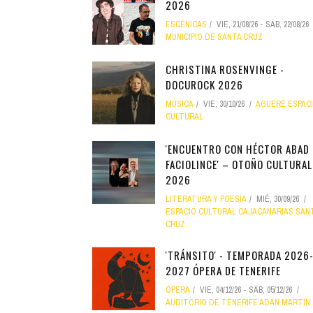
2026
ESCÉNICAS
VIE, 21/08/26
-
SÁB, 22/08/26
MUNICIPIO DE SANTA CRUZ
CHRISTINA ROSENVINGE -
DOCUROCK 2026
MÚSICA
VIE, 30/10/26
AGUERE ESPAC
CULTURAL
'ENCUENTRO CON HÉCTOR ABAD
FACIOLINCE' – OTOÑO CULTURAL
2026
LITERATURA Y POESÍA
MIÉ, 30/09/26
ESPACIO CULTURAL CAJACANARIAS SAN
CRUZ
'TRÁNSITO' - TEMPORADA 2026
2027 ÓPERA DE TENERIFE
ÓPERA
VIE, 04/12/26
-
SÁB, 05/12/26
AUDITORIO DE TENERIFE ADÁN MARTÍN