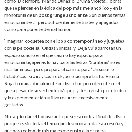
como ‘Diciembre’, ‘Mar de Dunas’ o ‘Bruma Violeta’... obras
que se pierden en la épica del
pop más melancólico
y en la
monotonía de un
post grunge asfixiante
. Son buenos temas,
emocionantes... , pero suficientemente tristes y apagados
como para ponerte de mal humor.
‘Imaginar’ coquetea con el
pop contemporáneo
y juguetea
con la
psicodelia
. ‘Ondas Sónicas’ y ‘Déjà Vu’ abarrotan un
espacio sonoro en el que casi no hay espacio para
emocionarte, apenas lo hay para las letras. ‘Sombras’ no es
más luminosa , pero prepara el camino para ‘Un susurro
helado’ casi
kraut
y casi rock, pero siempre triste. ‘Bruma
Roja’ termina oficialmente un disco frío pero decente en el
que a pesar de su vertiente más pop y de su gusto por el ruido
y la experimentación utiliza recursos excesivamente
gastados.
No se pierdan el bonustrack que se esconde al final del disco
porque es sin duda el tema que desmonta toda esta reseña y
que para colmo de mis males me gustó a la primera.