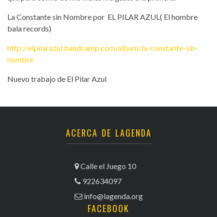
La Constante sin Nombre por
EL PILAR AZUL( El hombre
bala records)
http://elpilarazul.bandcamp.com/album/la-constante-sin-
nombre
Nuevo trabajo de El Pilar Azul
ACERCA DE LAGENDA
Calle el Juego 10
922634097
info@lagenda.org
FACEBOOK