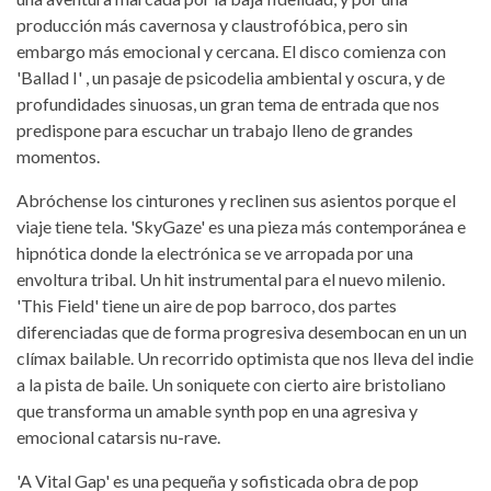
producción más cavernosa y claustrofóbica, pero sin
embargo más emocional y cercana. El disco comienza con
'Ballad I' , un pasaje de psicodelia ambiental y oscura, y de
profundidades sinuosas, un gran tema de entrada que nos
predispone para escuchar un trabajo lleno de grandes
momentos.
Abróchense los cinturones y reclinen sus asientos porque el
viaje tiene tela. 'SkyGaze' es una pieza más contemporánea e
hipnótica donde la electrónica se ve arropada por una
envoltura tribal. Un hit instrumental para el nuevo milenio.
'This Field' tiene un aire de pop barroco, dos partes
diferenciadas que de forma progresiva desembocan en un un
clímax bailable. Un recorrido optimista que nos lleva del indie
a la pista de baile. Un soniquete con cierto aire bristoliano
que transforma un amable synth pop en una agresiva y
emocional catarsis nu-rave.
'A Vital Gap' es una pequeña y sofisticada obra de pop