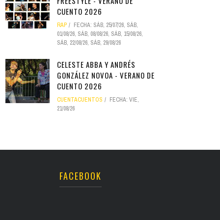
FREESTYLE - VERANO DE
CUENTO 2026
RAP
FECHA:
SÁB, 25/07/26
,
SÁB,
01/08/26
,
SÁB, 08/08/26
,
SÁB, 15/08/26
,
SÁB, 22/08/26
,
SÁB, 29/08/26
CELESTE ABBA Y ANDRÉS
GONZÁLEZ NOVOA - VERANO DE
CUENTO 2026
CUENTACUENTOS
FECHA:
VIE,
21/08/26
FACEBOOK