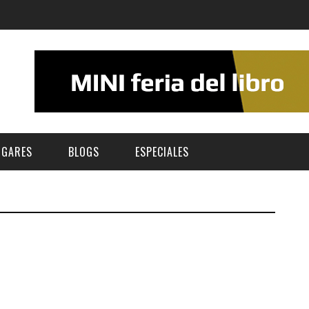
UGARES
BLOGS
ESPECIALES
E | MUSEOS
FESTIVAL BOREAL 2026
GAR
CATEGORIA
AS Y AUDITORIOS
FESTIVAL TAGANANA 2026
Norte
Cultura
ACIOS CULTURALES
TENERIFE PHE FESTIVAL 2026
Sur
Deporte y Naturaleza
CHE
XXVII VERANO DE CUENTO