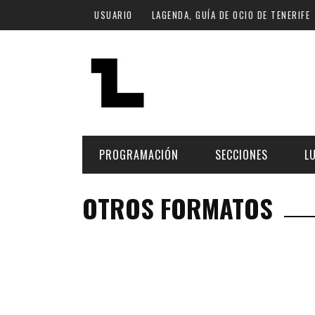
Pasar al contenido principal
USUARIO
LAGENDA, GUÍA DE OCIO DE TENERIFE
PROGRAMACIÓN
SECCIONES
L
OTROS FORMATOS
MÚSICA
ART
FECHA
LU
ESCÉNICAS
SAL
Hoy
CULTURA
ESP
Plan Finde
GASTRONOMÍA
NO