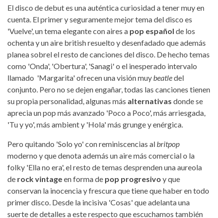
El disco de debut es una auténtica curiosidad a tener muy en
cuenta. El primer y seguramente mejor tema del disco es
'Vuelve', un tema elegante con aires a
pop español
de los
ochenta y un aire british resuelto y desenfadado que además
planea sobrel el resto de canciones del disco. De hecho temas
como 'Onda', 'Obertura', 'Sanagi' o el inesperado intervalo
llamado 'Margarita' ofrecen una visión muy
beatle
del
conjunto. Pero no se dejen engañar, todas las canciones tienen
su propia personalidad, algunas más
alternativas
donde se
aprecia un pop más avanzado 'Poco a Poco', más arriesgada,
'Tu y yo', más ambient y 'Hola' más grunge y enérgica.
Pero quitando 'Solo yo' con reminiscencias al
britpop
moderno y que denota además un aire más comercial o la
folky 'Ella no era', el resto de temas desprenden una aureola
de
rock vintage
en forma de
pop progresivo
y que
conservan la inocencia y frescura que tiene que haber en todo
primer disco. Desde la incisiva 'Cosas' que adelanta una
suerte de detalles a este respecto que escuchamos también