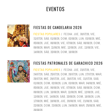
EVENTOS
FIESTAS DE CANDELARIA 2026
FIESTAS POPULARES
FECHA:
JUE, 30/07/26
,
VIE,
31/07/26
,
SÁB, 01/08/26
,
DOM, 02/08/26
,
LUN, 03/08/26
,
MIÉ,
05/08/26
,
JUE, 06/08/26
,
VIE, 07/08/26
,
SÁB, 08/08/26
,
DOM,
09/08/26
,
MAR, 11/08/26
,
MIÉ, 12/08/26
,
JUE, 13/08/26
,
VIE,
14/08/26
,
SÁB, 15/08/26
,
DOM, 16/08/26
FIESTAS PATRONALES DE GARACHICO 2026
FIESTAS POPULARES
FECHA:
JUE, 23/07/26
,
VIE,
24/07/26
,
SÁB, 25/07/26
,
DOM, 26/07/26
,
LUN, 27/07/26
,
MAR,
28/07/26
,
MIÉ, 29/07/26
,
JUE, 30/07/26
,
VIE, 31/07/26
,
SÁB,
01/08/26
,
DOM, 02/08/26
,
LUN, 03/08/26
,
MAR, 04/08/26
,
MIÉ,
05/08/26
,
JUE, 06/08/26
,
VIE, 07/08/26
,
SÁB, 08/08/26
,
DOM,
09/08/26
,
LUN, 10/08/26
,
MAR, 11/08/26
,
MIÉ, 12/08/26
,
JUE,
13/08/26
,
VIE, 14/08/26
,
SÁB, 15/08/26
,
DOM, 16/08/26
,
LUN,
17/08/26
,
MIÉ, 19/08/26
,
JUE, 20/08/26
,
VIE, 21/08/26
,
SÁB,
22/08/26
,
DOM, 23/08/26
,
LUN, 24/08/26
,
MAR, 25/08/26
,
MIÉ,
26/08/26