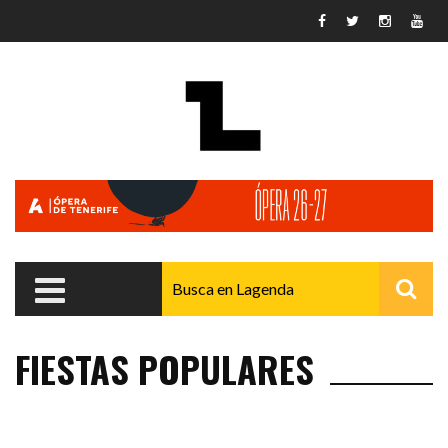
Pasar al contenido principal
FIESTAS POPULARES