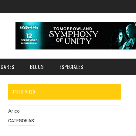
UGARES
BLOGS
ESPECIALES
ARICO VIEJO
E | MUSEOS
FESTIVAL BOREAL 2026
GAR
CATEGORIA
AS Y AUDITORIOS
FESTIVAL TAGANANA 2026
Arico
Norte
Cultura
ACIOS CULTURALES
TENERIFE PHE FESTIVAL 2026
CATEGORIAS:
Sur
Deporte y Naturaleza
CHE
XXVII VERANO DE CUENTO