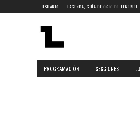
Pasar al contenido principal
USUARIO
LAGENDA, GUÍA DE OCIO DE TENERIFE
PROGRAMACIÓN
SECCIONES
L
MÚSICA
ART
FECHA
LU
ESCÉNICAS
SAL
Hoy
CULTURA
ESP
Plan Finde
GASTRONOMÍA
NO