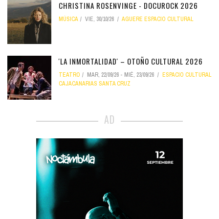
CHRISTINA ROSENVINGE - DOCUROCK 2026
MÚSICA
VIE, 30/10/26
AGUERE ESPACIO CULTURAL
'LA INMORTALIDAD' – OTOÑO CULTURAL 2026
TEATRO
MAR, 22/09/26
-
MIÉ, 23/09/26
ESPACIO CULTURAL
CAJACANARIAS SANTA CRUZ
AD