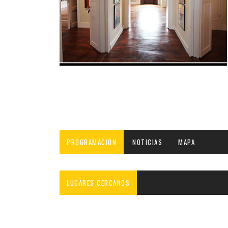
INFANTIL
LOC
CO
GA
FO
PROGRAMACIÓN
NOTICIAS
MAPA
LUGARES CERCANOS