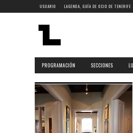
Pasar al contenido principal
USUARIO
LAGENDA, GUÍA DE OCIO DE TENERIFE
PROGRAMACIÓN
SECCIONES
L
MÚSICA
ART
FECHA
LU
ESCÉNICAS
SAL
Hoy
CULTURA
ESP
Plan Finde
GASTRONOMÍA
NO