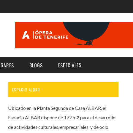
UGARES
BLOGS
ESPECIALES
ESPACIO ALBAR
E | MUSEOS
FESTIVAL BOREAL 2026
GAR
CATEGORIA
AS Y AUDITORIOS
FESTIVAL TAGANANA 2026
Ubicado en la Planta Segunda de Casa ALBAR, el
Norte
Cultura
ACIOS CULTURALES
TENERIFE PHE FESTIVAL 2026
Espacio ALBAR dispone de 172 m2 para el desarrollo
Sur
Deporte y Naturaleza
de actividades culturales, empresariales y de ocio.
CHE
XXVII VERANO DE CUENTO