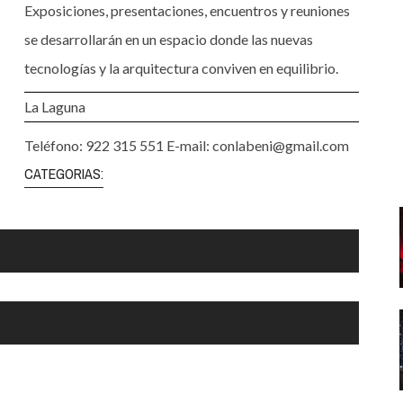
Santa Cruz | La Laguna
Gastro
Exposiciones, presentaciones, encuentros y reuniones
ALES CON ACTUACIONES
se desarrollarán en un espacio donde las nuevas
Islas
Infantil
MERCIO
tecnologías y la arquitectura conviven en equilibrio.
Música
STRO
La Laguna
Escénicas
RMATIVO
Teléfono: 922 315 551 E-mail: conlabeni@gmail.com
CATEGORIAS: