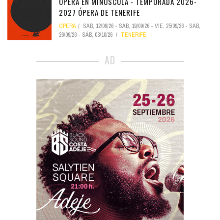
ÓPERA EN MINÚSCULA - TEMPORADA 2026-
2027 ÓPERA DE TENERIFE
ÓPERA
SÁB, 12/09/26
-
SÁB, 19/09/26
-
VIE, 25/09/26
-
SÁB,
26/09/26
-
SÁB, 03/10/26
TENERIFE
AD