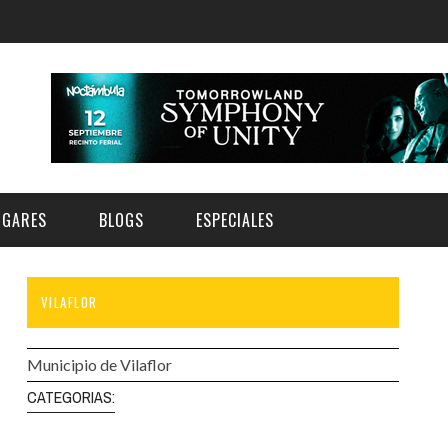
UGARES
BLOGS
ESPECIALES
VILAFLOR
E | MUSEOS
FESTIVAL BOREAL 2026
GAR
CATEGORIA
AS Y AUDITORIOS
FESTIVAL TAGANANA 2026
Municipio de Vilaflor
Norte
Cultura
ACIOS CULTURALES
TENERIFE PHE FESTIVAL 2026
CATEGORIAS:
Sur
Deporte y Naturaleza
CHE
XXVII VERANO DE CUENTO