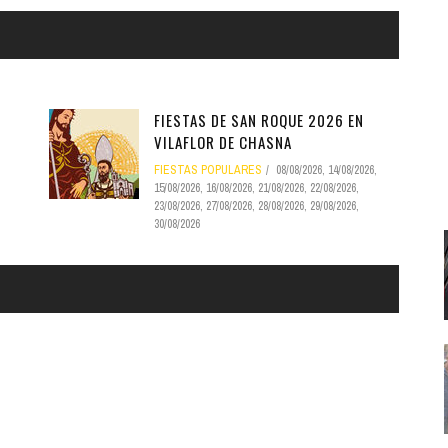
Santa Cruz | La Laguna
Gastro
ALES CON ACTUACIONES
Islas
Infantil
MERCIO
Música
STRO
FIESTAS DE SAN ROQUE 2026 EN
Escénicas
VILAFLOR DE CHASNA
RMATIVO
FIESTAS POPULARES
08/08/2026
,
14/08/2026
,
15/08/2026
,
16/08/2026
,
21/08/2026
,
22/08/2026
,
23/08/2026
,
27/08/2026
,
28/08/2026
,
29/08/2026
,
30/08/2026