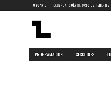
Pasar al contenido principal
USUARIO
LAGENDA, GUÍA DE OCIO DE TENERIFE
PROGRAMACIÓN
SECCIONES
L
MÚSICA
ART
FECHA
LU
ESCÉNICAS
SAL
Hoy
CULTURA
ESP
Plan Finde
GASTRONOMÍA
NO