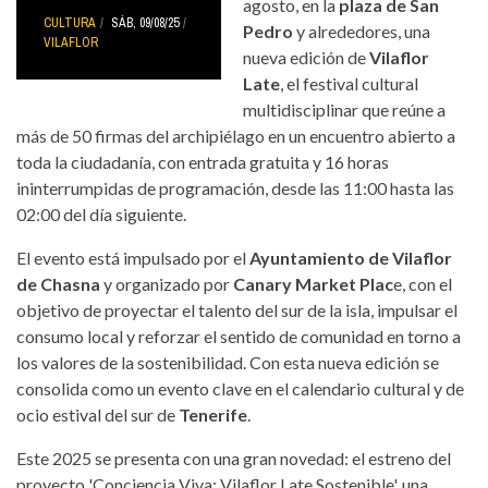
agosto, en la
plaza de San
CULTURA
SÁB, 09/08/25
Pedro
y alrededores, una
VILAFLOR
nueva edición de
Vilaflor
Late
, el festival cultural
multidisciplinar que reúne a
más de 50 firmas del archipiélago en un encuentro abierto a
toda la ciudadanía, con entrada gratuita y 16 horas
ininterrumpidas de programación, desde las 11:00 hasta las
02:00 del día siguiente.
El evento está impulsado por el
Ayuntamiento de Vilaflor
de Chasna
y organizado por
Canary Market Plac
e, con el
objetivo de proyectar el talento del sur de la isla, impulsar el
consumo local y reforzar el sentido de comunidad en torno a
los valores de la sostenibilidad. Con esta nueva edición se
consolida como un evento clave en el calendario cultural y de
ocio estival del sur de
Tenerife
.
Este 2025 se presenta con una gran novedad: el estreno del
proyecto 'Conciencia Viva: Vilaflor Late Sostenible', una