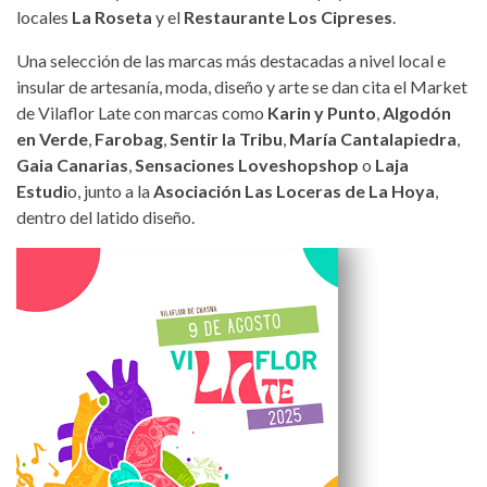
locales
La Roseta
y el
Restaurante Los Cipreses
.
Una selección de las marcas más destacadas a nivel local e
insular de artesanía, moda, diseño y arte se dan cita el Market
de Vilaflor Late con marcas como
Karin y Punto
,
Algodón
en Verde
,
Farobag
,
Sentir la Tribu
,
María Cantalapiedra
,
Gaia Canarias
,
Sensaciones Loveshopshop
o
Laja
Estudi
o, junto a la
Asociación Las Loceras de La Hoya
,
dentro del latido diseño.
cartel-vilaflor-late-2025.jpg