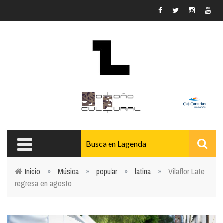
Pasar al contenido principal
Inicio
»
Música
»
popular
»
latina
»
Vilaflor Late
regresa en agosto
Usted está aquí