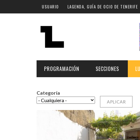
Pasar al contenido principal
USUARIO
LAGENDA, GUÍA DE OCIO DE TENERIFE
PROGRAMACIÓN
SECCIONES
L
Categoría
MÚSICA
ART
FECHA
LU
ESCÉNICAS
SAL
Hoy
CULTURA
ESP
Plan Finde
GASTRONOMÍA
NO