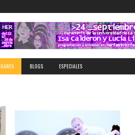
UGARES
BLOGS
ESPECIALES
E | MUSEOS
FESTIVAL BOREAL 2026
GAR
CATEGORIA
AS Y AUDITORIOS
FESTIVAL TAGANANA 2026
Norte
Cultura
ACIOS CULTURALES
TENERIFE PHE FESTIVAL 2026
Sur
Deporte y Naturaleza
CHE
XXVII VERANO DE CUENTO