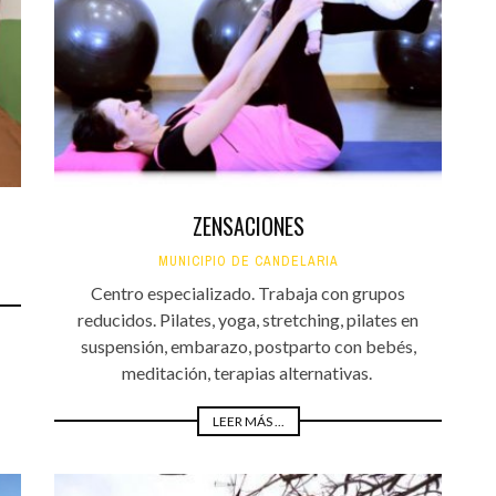
Santa Cruz | La Laguna
Gastro
ALES CON ACTUACIONES
Islas
Infantil
MERCIO
Música
STRO
Escénicas
RMATIVO
ZENSACIONES
MUNICIPIO DE CANDELARIA
Centro especializado. Trabaja con grupos
reducidos. Pilates, yoga, stretching, pilates en
suspensión, embarazo, postparto con bebés,
meditación, terapias alternativas.
LEER MÁS ...