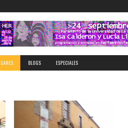
UGARES
BLOGS
ESPECIALES
E | MUSEOS
FESTIVAL BOREAL 2026
GAR
CATEGORIA
AS Y AUDITORIOS
FESTIVAL TAGANANA 2026
Norte
Cultura
ACIOS CULTURALES
NOCTÁMBULA TENERIFE
Sur
Deporte y Naturaleza
CHE
TENERIFE PHE FESTIVAL 2026