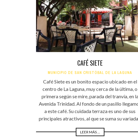
INFANTIL
LOC
CO
GA
FO
CAFÉ SIETE
MUNICIPIO DE SAN CRISTÓBAL DE LA LAGUNA
Café Siete es un bonito espacio ubicado en el
centro de La Laguna, muy cerca de la última, o
primera según se mire, parada del tranvía, en l
Avenida Trinidad. Al fondo de un pasillo llegam
a este café. Su cuidada terraza es uno de sus
principales atractivos, al que se suma su variada.
LEER MÁS ...