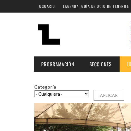
Pasar al contenido principal
USUARIO
LAGENDA, GUÍA DE OCIO DE TENERIFE
PROGRAMACIÓN
SECCIONES
L
Categoría
MÚSICA
ART
FECHA
LU
ESCÉNICAS
SAL
Hoy
CULTURA
ESP
Plan Finde
GASTRONOMÍA
NO