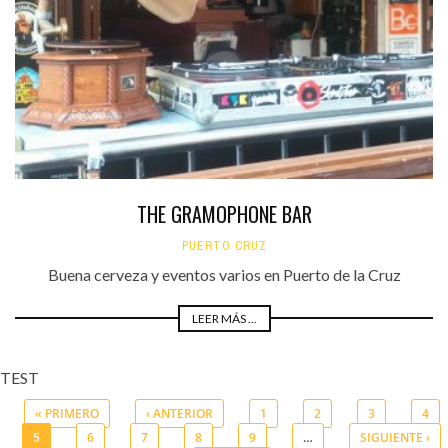
THE GRAMOPHONE BAR
PUERTO CRUZ
Buena cerveza y eventos varios en Puerto de la Cruz
LEER MÁS ...
TEST
« PRIMERO
‹ ANTERIOR
1
2
3
4
5
6
7
8
9
…
SIGUIENTE ›