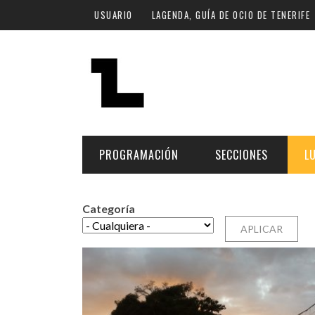
Pasar al contenido principal
USUARIO
LAGENDA, GUÍA DE OCIO DE TENERIFE
PROGRAMACIÓN
SECCIONES
L
Categoría
MÚSICA
ART
FECHA
LU
ESCÉNICAS
SAL
Hoy
CULTURA
ESP
Plan Finde
GASTRONOMÍA
NO