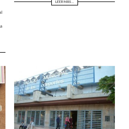
LEER MÁS ...
al
 a