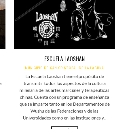
Santa Cruz | La Laguna
Gastro
ALES CON ACTUACIONES
Islas
Infantil
MERCIO
Música
STRO
Escénicas
RMATIVO
ESCUELA LAOSHAN
MUNICIPIO DE SAN CRISTÓBAL DE LA LAGUNA
La Escuela Laoshan tiene el propósito de
e.
transmitir todos los aspectos de la cultura
milenaria de las artes marciales y terapéuticas
chinas. Cuenta con un programa de enseñanza
que se imparte tanto en los Departamentos de
Wushu de las Federaciones y de las
Universidades como en las instituciones y...