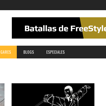
UGARES
BLOGS
ESPECIALES
E | MUSEOS
FESTIVAL BOREAL 2026
GAR
CATEGORIA
AS Y AUDITORIOS
FESTIVAL TAGANANA 2026
Norte
Cultura
ACIOS CULTURALES
TENERIFE PHE FESTIVAL 2026
Sur
Deporte y Naturaleza
CHE
XXVII VERANO DE CUENTO