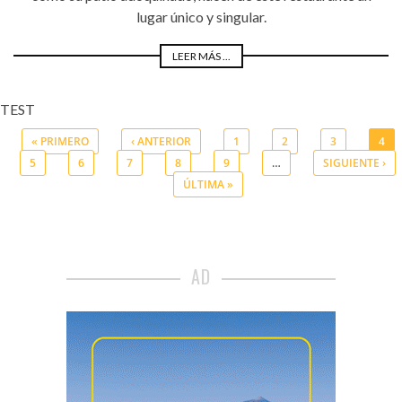
lugar único y singular.
LEER MÁS ...
TEST
« PRIMERO
‹ ANTERIOR
1
2
3
4
5
6
7
8
9
…
SIGUIENTE ›
Páginas
ÚLTIMA »
AD