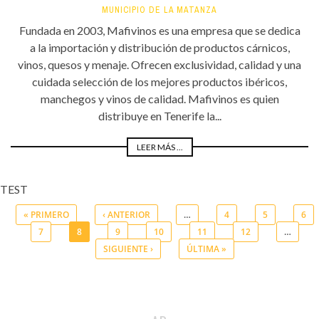
MUNICIPIO DE LA MATANZA
Fundada en 2003, Mafivinos es una empresa que se dedica
a la importación y distribución de productos cárnicos,
vinos, quesos y menaje. Ofrecen exclusividad, calidad y una
cuidada selección de los mejores productos ibéricos,
manchegos y vinos de calidad. Mafivinos es quien
distribuye en Tenerife la...
LEER MÁS ...
TEST
« PRIMERO
‹ ANTERIOR
…
4
5
6
7
8
9
10
11
12
…
Páginas
SIGUIENTE ›
ÚLTIMA »