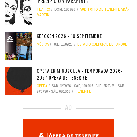
'PRECIPICIO Y PARAPENTE'
TEATRO
DOM, 13/09/26
AUDITORIO DE TENERIFE ADÁN
MARTÍN
KEROXEN 2026 - 10 SEPTIEMBRE
MÚSICA
JUE, 10/09/26
ESPACIO CULTURAL EL TANQUE
ÓPERA EN MINÚSCULA - TEMPORADA 2026-
2027 ÓPERA DE TENERIFE
ÓPERA
SÁB, 12/09/26
-
SÁB, 19/09/26
-
VIE, 25/09/26
-
SÁB,
26/09/26
-
SÁB, 03/10/26
TENERIFE
AD