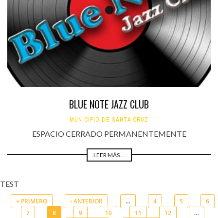
BLUE NOTE JAZZ CLUB
MUNICIPIO DE SANTA CRUZ
ESPACIO CERRADO PERMANENTEMENTE
LEER MÁS ...
TEST
« PRIMERO
‹ ANTERIOR
…
4
5
6
7
8
9
10
11
12
…