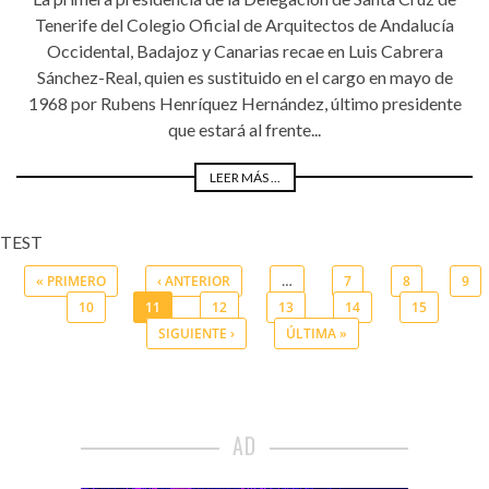
Tenerife del Colegio Oficial de Arquitectos de Andalucía
Occidental, Badajoz y Canarias recae en Luis Cabrera
Sánchez-Real, quien es sustituido en el cargo en mayo de
1968 por Rubens Henríquez Hernández, último presidente
que estará al frente...
LEER MÁS ...
TEST
« PRIMERO
‹ ANTERIOR
…
7
8
9
10
11
12
13
14
15
Páginas
SIGUIENTE ›
ÚLTIMA »
AD