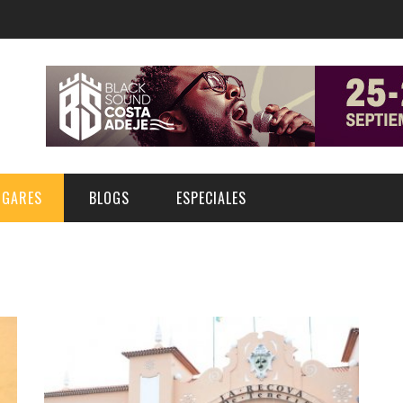
UGARES
BLOGS
ESPECIALES
E | MUSEOS
FESTIVAL BOREAL 2026
GAR
CATEGORIA
AS Y AUDITORIOS
FESTIVAL TAGANANA 2026
Norte
Cultura
ACIOS CULTURALES
TENERIFE PHE FESTIVAL 2026
Sur
Deporte y Naturaleza
CHE
XXVII VERANO DE CUENTO