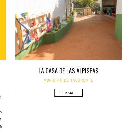
LA CASA DE LAS ALPISPAS
MUNICIPIO DE TACORONTE
LEER MÁS ...
o
 y
o
a