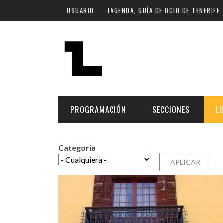
Pasar al contenido principal
USUARIO
LAGENDA, GUÍA DE OCIO DE TENERIFE
PROGRAMACIÓN
SECCIONES
L
Categoría
MÚSICA
ART
FECHA
LU
ESCÉNICAS
SAL
Hoy
CULTURA
ESP
Plan Finde
GASTRONOMÍA
NO