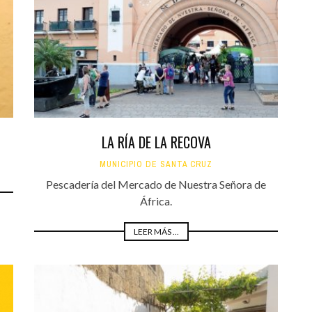
Santa Cruz | La Laguna
Gastro
ALES CON ACTUACIONES
Islas
Infantil
MERCIO
Música
STRO
Escénicas
RMATIVO
LA RÍA DE LA RECOVA
MUNICIPIO DE SANTA CRUZ
Pescadería del Mercado de Nuestra Señora de
África.
LEER MÁS ...