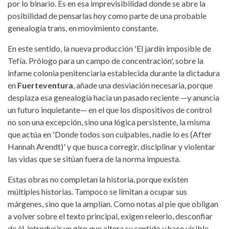
por lo binario. Es en esa imprevisibilidad donde se abre la
posibilidad de pensarlas hoy como parte de una probable
genealogía trans, en movimiento constante.
En este sentido, la nueva producción 'El jardín imposible de
Tefía. Prólogo para un campo de concentración', sobre la
infame colonia penitenciaria establecida durante la dictadura
en
Fuerteventura
, añade una desviación necesaria, porque
desplaza esa genealogía hacia un pasado reciente —y anuncia
un futuro inquietante— en el que los dispositivos de control
no son una excepción, sino una lógica persistente, la misma
que actúa en 'Donde todos son culpables, nadie lo es (After
Hannah Arendt)' y que busca corregir, disciplinar y violentar
las vidas que se sitúan fuera de la norma impuesta.
Estas obras no completan la historia, porque existen
múltiples historias. Tampoco se limitan a ocupar sus
márgenes, sino que la amplían. Como notas al pie que obligan
a volver sobre el texto principal, exigen releerlo, desconfiar
de él, introducir un giro que altera su sentido y hace visible