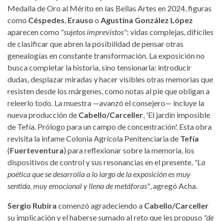
Medalla de Oro al Mérito en las Bellas Artes en 2024, figuras
como
Céspedes
,
Erauso
o
Agustina González López
aparecen como
"sujetos imprevistos"
: vidas complejas, difíciles
de clasificar que abren la posibilidad de pensar otras
genealogías en constante transformación. La exposición no
busca completar la historia, sino tensionarla: introducir
dudas, desplazar miradas y hacer visibles otras memorias que
resisten desde los márgenes, como notas al pie que obligan a
releerlo todo. La muestra —avanzó el consejero— incluye la
nueva producción de
Cabello/Carceller
, 'El jardín imposible
de Tefía. Prólogo para un campo de concentración'. Esta obra
revisita la infame Colonia Agrícola Penitenciaria de
Tefía
(
Fuerteventura
) para reflexionar sobre la memoria, los
dispositivos de control y sus resonancias en el presente.
"La
poética que se desarrolla a lo largo de la exposición es muy
sentida, muy emocional y llena de metáforas"
, agregó Acha.
Sergio Rubira
comenzó agradeciendo a
Cabello/Carceller
su implicación y el haberse sumado al reto que les propuso
"de