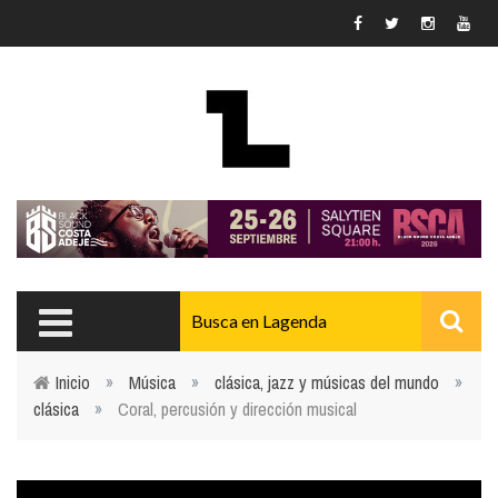
Pasar al contenido principal
Inicio
»
Música
»
clásica, jazz y músicas del mundo
»
clásica
»
Coral, percusión y dirección musical
Usted está aquí