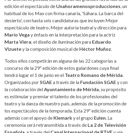
edición el espectáculo de
Unahoramenosproducciones
, un
habitual de los Max con firma canaria, 'Sáhara. La barca del
desierto', con hasta seis candidaturas que incluyen Mejor
espectáculo de teatro, Mejor autoría teatral y dirección para
Mario Vega
y énfasis en la interpretación para la actriz
Marta Viera
; el diseño de iluminación para
Eduardo
Vizuete
y la composición musical de
Héctor Muñoz
.
Todos ellos competirán en alguna de las 22 categorías a
concurso de la 29ª edición de estos galardones cuya final
tendrá lugar el 1 de junio en el
Teatro Romano de Mérida
.
Organizados por
SGAE
a través de la
Fundación SGAE
y con
la colaboración del
Ayuntamiento de Mérida
, su propósito
es estimular y premiar el talento de los profesionales del
teatro y la danza de nuestro país, además de la promoción de
los espectáculos de la temporada. Esta 29ª edición cuenta
además con el apoyo de
Klemark
y el grupo
Eulen
. La
ceremonia será retransmitida a través de
La 2 de Televisión
Española
, a través del
Canal Internacional de RTVE
y vía