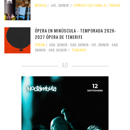
MÚSICA
JUE, 10/09/26
ESPACIO CULTURAL EL TANQUE
ÓPERA EN MINÚSCULA - TEMPORADA 2026-
2027 ÓPERA DE TENERIFE
ÓPERA
SÁB, 12/09/26
-
SÁB, 19/09/26
-
VIE, 25/09/26
-
SÁB,
26/09/26
-
SÁB, 03/10/26
TENERIFE
AD