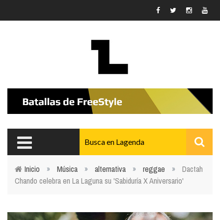
Pasar al contenido principal
Inicio
»
Música
»
alternativa
»
reggae
»
Dactah
Chando celebra en La Laguna su 'Sabiduría X Aniversario'
Usted está aquí