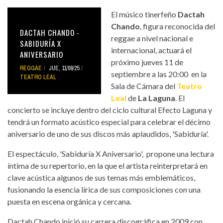
El músico tinerfeño
Dactah
Chando
, figura reconocida del
DACTAH CHANDO -
reggae a nivel nacional e
SABIDURÍA X
internacional, actuará el
ANIVERSARIO
próximo jueves 11 de
REGGAE
JUE, 11/09/25
septiembre a las 20:00 en la
TEATRO LEAL
Sala de Cámara del
Teatro
Leal
de
La Laguna
. El
concierto se incluye dentro del ciclo cultural Efecto Laguna y
tendrá un formato acústico especial para celebrar el décimo
aniversario de uno de sus discos más aplaudidos, 'Sabiduría'.
El espectáculo, 'Sabiduría X Aniversario', propone una lectura
íntima de su repertorio, en la que el artista reinterpretará en
clave acústica algunos de sus temas más emblemáticos,
fusionando la esencia lírica de sus composiciones con una
puesta en escena orgánica y cercana.
Dactah Chando inició su carrera discográfica en 2009 con