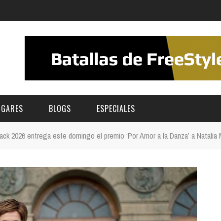
UGARES
BLOGS
ESPECIALES
ck 2026 entrega este domingo el premio ‘Por Amor a la Danza’ a Natalia
E | MUSEOS
FESTIVAL BOREAL 2026
GAR
CATEGORIA
AS Y AUDITORIOS
FESTIVAL TAGANANA 2026
Norte
Cultura
ACIOS CULTURALES
TENERIFE PHE FESTIVAL 2026
Sur
Deporte y Naturaleza
CHE
XXVII VERANO DE CUENTO