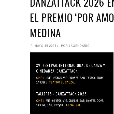
DANZATTACK 2026 E
EL PREMIO ‘POR AMO
MEDINA
MAYO 15 2026
POR
LAGENDARIO
XVI FESTIVAL INTERNACIONAL DE DANZA Y
CINEDANZA, DANZATTACK
CINE
JUE, 14/05/26
,
VIE, 15/05/26
,
SÁB, 16/05/26
,
DOM,
17/05/26
TEATRO EL SAUZAL
TALLERES - DANZATTACK 2026
CINE
MIÉ, 06/05/26
,
VIE, 08/05/26
,
SÁB, 09/05/26
,
DOM,
10/05/26
,
SÁB, 16/05/26
EL SAUZAL