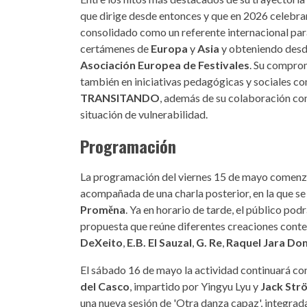
que dirige desde entonces y que en 2026 celebrará
consolidado como un referente internacional par
certámenes de
Europa
y
Asia
y obteniendo desde
Asociación Europea de Festivales
. Su comprom
también en iniciativas pedagógicas y sociales 
TRANSITANDO
, además de su colaboración con
situación de vulnerabilidad.
Programación
La programación del viernes 15 de mayo comenzar
acompañada de una charla posterior, en la que se
Proměna
. Ya en horario de tarde, el público pod
propuesta que reúne diferentes creaciones con
DeXeito
,
E.B. El Sauzal
,
G. Re
,
Raquel Jara Do
El sábado 16 de mayo la actividad continuará co
del Casco
, impartido por Yingyu Lyu y
Jack Str
una nueva sesión de 'Otra danza capaz', integra