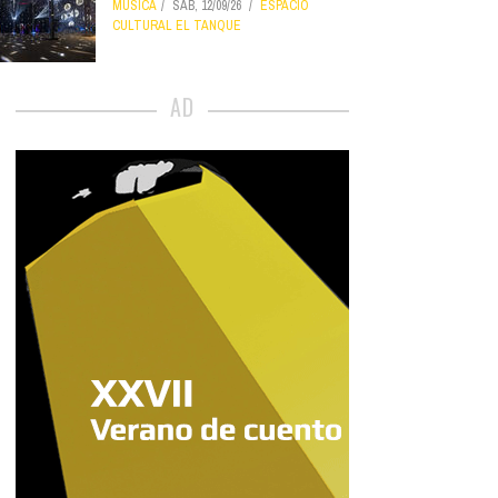
MÚSICA
SÁB, 12/09/26
ESPACIO
CULTURAL EL TANQUE
AD