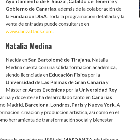
Ayuntamiento de El Sauzal
,
Cabildo de Tenerife
y
Gobierno de Canarias
, además de la colaboración de
la
Fundación DISA
. Toda la programación detallada y la
venta de entradas puede consultarse en
www.danzattack.com
.
Natalia Medina
Nacida en
San Bartolomé de Tirajana
, Natalia
Medina cuenta con una sólida formación académica,
siendo licenciada en
Educación Física
por la
Universidad
de
Las Palmas
de
Gran Canaria
y
Máster en
Artes Escénicas
por la
Universidad Rey
arina y docente se ha desarrollado tanto en
Canarias
omo Madrid,
Barcelona
,
Londres
,
París
y
Nueva York
. A
formación, creación y producción artística, así como en el
mo herramienta de transformación social y bienestar
 figura la creación en 1996 del
MASDANZA
, plataforma