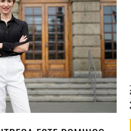
Santa Cruz | La Laguna
Gastro
ALES CON ACTUACIONES
Islas
Infantil
MERCIO
Música
STRO
Escénicas
RMATIVO