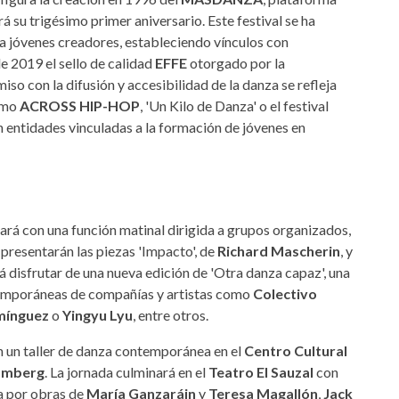
 su trigésimo primer aniversario. Este festival se ha
a jóvenes creadores, estableciendo vínculos con
 2019 el sello de calidad
EFFE
otorgado por la
iso con la difusión y accesibilidad de la danza se refleja
como
ACROSS HIP-HOP
, 'Un Kilo de Danza' o el festival
 entidades vinculadas a la formación de jóvenes en
á con una función matinal dirigida a grupos organizados,
 presentarán las piezas 'Impacto', de
Richard Mascherin
, y
rá disfrutar de una nueva edición de 'Otra danza capaz', una
temporáneas de compañías y artistas como
Colectivo
mínguez
o
Yingyu Lyu
, entre otros.
n un taller de danza contemporánea en el
Centro Cultural
ömberg
. La jornada culminará en el
Teatro El Sauzal
con
da por obras de
María Ganzaráin
y
Teresa Magallón
,
Jack