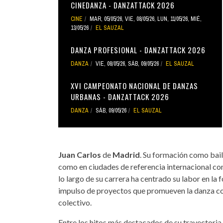
CINEDANZA - DANZATTACK 2026
CINE
MAR, 05/05/26
,
VIE, 08/05/26
,
LUN, 11/05/26
,
MIÉ,
13/05/26
EL SAUZAL
DANZA PROFESIONAL - DANZATTACK 2026
DANZA
VIE, 08/05/26
,
SÁB, 09/05/26
EL SAUZAL
XVI CAMPEONATO NACIONAL DE DANZAS
URBANAS - DANZATTACK 2026
DANZA
SÁB, 09/05/26
EL SAUZAL
Juan Carlos
de
Madrid
. Su formación como bail
como en ciudades de referencia internacional c
lo largo de su carrera ha centrado su labor en la 
impulso de proyectos que promueven la danza co
colectivo.
Entre los hitos más destacados de su trayectoria