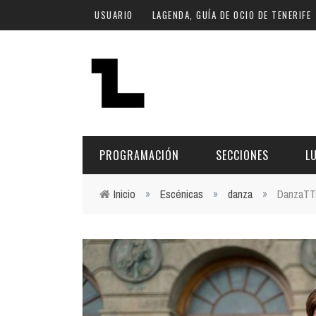
Pasar al contenido principal
USUARIO
LAGENDA, GUÍA DE OCIO DE TENERIFE
PROGRAMACIÓN
SECCIONES
L
Inicio
»
Escénicas
»
danza
»
DanzaTTa
Usted está aquí
MÚSICA
ART
FECHA
LU
ESCÉNICAS
SAL
Hoy
CULTURA
ESP
Plan Finde
GASTRONOMÍA
NO