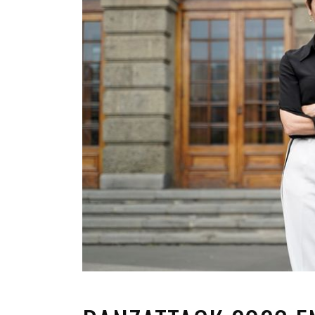
INFANTIL
LOC
CO
GA
FO