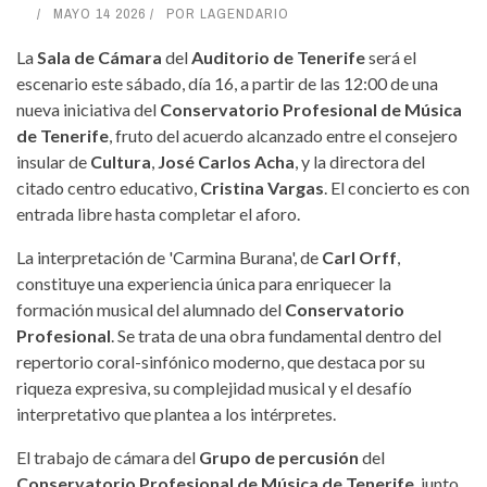
MAYO 14 2026
POR
LAGENDARIO
La
Sala de Cámara
del
Auditorio de Tenerife
será el
escenario este sábado, día 16, a partir de las 12:00 de una
nueva iniciativa del
Conservatorio Profesional de Música
de Tenerife
, fruto del acuerdo alcanzado entre el consejero
insular de
Cultura
,
José Carlos Acha
, y la directora del
citado centro educativo,
Cristina Vargas
. El concierto es con
entrada libre hasta completar el aforo.
La interpretación de 'Carmina Burana', de
Carl Orff
,
constituye una experiencia única para enriquecer la
formación musical del alumnado del
Conservatorio
Profesional
. Se trata de una obra fundamental dentro del
repertorio coral-sinfónico moderno, que destaca por su
riqueza expresiva, su complejidad musical y el desafío
interpretativo que plantea a los intérpretes.
El trabajo de cámara del
Grupo de percusión
del
Conservatorio Profesional de Música de Tenerife
, junto