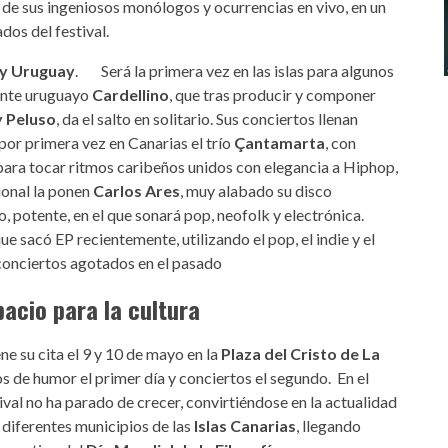
r de sus ingeniosos monólogos y ocurrencias en vivo, en un
dos del festival.
 y Uruguay
. Será la primera vez en las islas para algunos
tante uruguayo
Cardellino
, que tras producir y componer
 Peluso
, da el salto en solitario. Sus conciertos llenan
por primera vez en Canarias el trío
Çantamarta
, con
ara tocar ritmos caribeños unidos con elegancia a Hiphop,
ional la ponen
Carlos Ares
, muy alabado su disco
ico, potente, en el que sonará pop, neofolk y electrónica.
ue sacó EP recientemente, utilizando el pop, el indie y el
s conciertos agotados en el pasado
spacio para la cultura
e su cita el 9 y 10 de mayo en la
Plaza del Cristo de La
s de humor el primer día y conciertos el segundo. En el
ival no ha parado de crecer, convirtiéndose en la actualidad
 diferentes municipios de las
Islas Canarias
, llegando