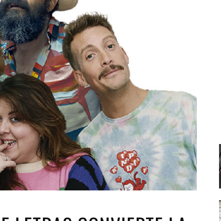
Santa Cruz | La Laguna
Gastro
ALES CON ACTUACIONES
XXVII VERANO DE CUENTO
Islas
Infantil
MERCIO
Música
STRO
Escénicas
RMATIVO