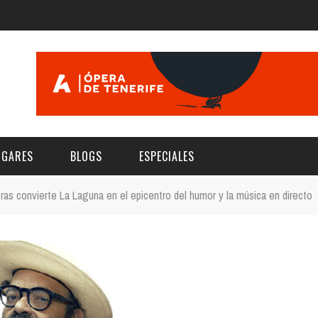
UGARES
BLOGS
ESPECIALES
tras convierte La Laguna en el epicentro del humor y la música en directo
E | MUSEOS
FESTIVAL BOREAL 2026
GAR
CATEGORIA
AS Y AUDITORIOS
FESTIVAL TAGANANA 2026
Norte
Cultura
ACIOS CULTURALES
NOCTÁMBULA TENERIFE
Sur
Deporte y Naturaleza
CHE
TENERIFE PHE FESTIVAL 2026