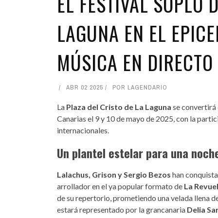
EL FESTIVAL SOPLO 
LAGUNA EN EL EPIC
MÚSICA EN DIRECTO
ABR 02 2025
POR
LAGENDARIO
La
Plaza del Cristo de La Laguna
se convertirá 
Canarias el 9 y 10 de mayo de 2025, con la partici
internacionales.
Un plantel estelar para una noch
Lalachus, Grison y Sergio Bezos
han conquistad
arrollador en el ya popular formato de
La Revue
de su repertorio, prometiendo una velada llena d
estará representado por la grancanaria
Delia Sa