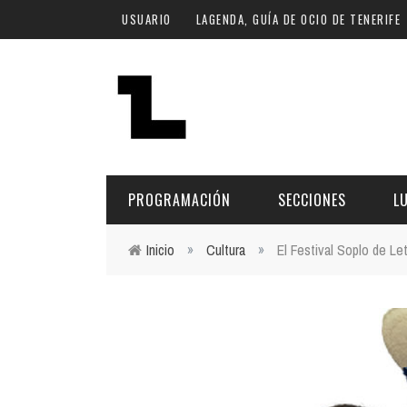
Pasar al contenido principal
USUARIO
LAGENDA, GUÍA DE OCIO DE TENERIFE
PROGRAMACIÓN
SECCIONES
L
Inicio
»
Cultura
»
El Festival Soplo de Le
Usted está aquí
MÚSICA
ART
FECHA
LU
ESCÉNICAS
SAL
Hoy
CULTURA
ESP
Plan Finde
GASTRONOMÍA
NO