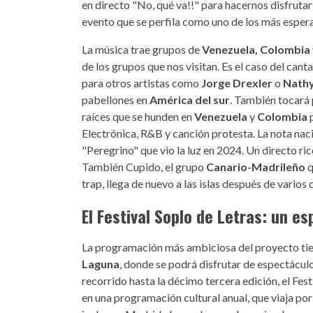
en directo "No, qué va!!" para hacernos disfruta
evento que se perfila como uno de los más espera
La música trae grupos de
Venezuela, Colombia
de los grupos que nos visitan. Es el caso del can
para otros artistas como
Jorge Drexler
o
Nathy
pabellones en
América del sur
. También tocará 
raíces que se hunden en
Venezuela
y
Colombia
p
Electrónica, R&B y canción protesta. La nota nac
"Peregrino" que vio la luz en 2024. Un directo r
También Cupido, el grupo
Canario-Madrileño
q
trap, llega de nuevo a las islas después de vario
El Festival Soplo de Letras: un e
La programación más ambiciosa del proyecto tien
Laguna
, donde se podrá disfrutar de espectáculo
recorrido hasta la décimo tercera edición, el Fest
en una programación cultural anual, que viaja por