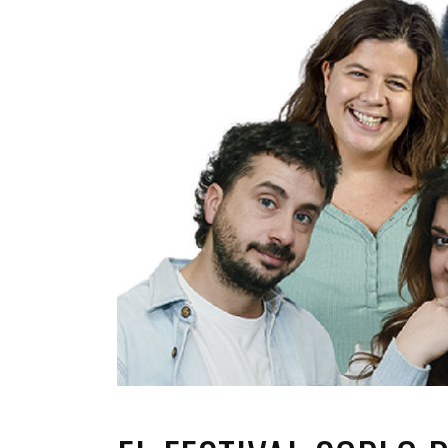
INFANTIL
LOC
CO
GA
FO