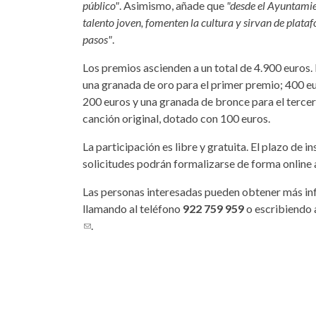
público"
. Asimismo, añade que
"desde el Ayuntamie
talento joven, fomenten la cultura y sirvan de plat
pasos"
.
Los premios ascienden a un total de 4.900 euros.
una granada de oro para el primer premio; 400 eu
200 euros y una granada de bronce para el tercer
canción original, dotado con 100 euros.
La participación es libre y gratuita. El plazo de i
solicitudes podrán formalizarse de forma online 
Las personas interesadas pueden obtener más inf
llamando al teléfono
922 759 959
o escribiendo 
(link sends e-mail)
.