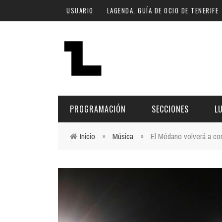
Pasar al contenido principal
USUARIO
LAGENDA, GUÍA DE OCIO DE TENERIFE
PROGRAMACIÓN
SECCIONES
L
Inicio
»
Música
»
El Médano volverá a con
Usted está aquí
MÚSICA
ART
FECHA
LU
ESCÉNICAS
SAL
Hoy
CULTURA
ESP
Plan Finde
GASTRONOMÍA
NO