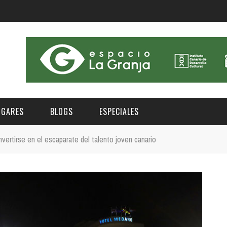
UGARES
BLOGS
ESPECIALES
vertirse en el escaparate del talento joven canario
E | MUSEOS
FESTIVAL BOREAL 2026
GAR
CATEGORIA
AS Y AUDITORIOS
FESTIVAL TAGANANA 2026
Norte
Cultura
ACIOS CULTURALES
TENERIFE PHE FESTIVAL 2026
Sur
Deporte y Naturaleza
CHE
XXVII VERANO DE CUENTO