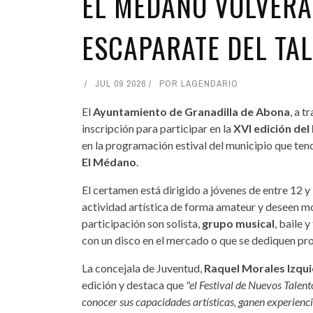
EL MÉDANO VOLVERÁ
ESCAPARATE DEL TA
JUL 09 2026
POR
LAGENDARIO
El
Ayuntamiento de Granadilla de Abona
, a t
inscripción para participar en la
XVI edición del
en la programación estival del municipio que tend
El Médano
.
El certamen está dirigido a jóvenes de entre 12 y
actividad artística de forma amateur y deseen mo
participación son solista,
grupo musical
, baile 
con un disco en el mercado o que se dediquen prof
La concejala de Juventud,
Raquel Morales Izqu
edición y destaca que
"el Festival de Nuevos Talen
conocer sus capacidades artísticas, ganen experienc