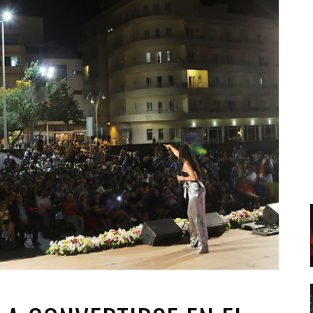
Santa Cruz | La Laguna
Gastro
ALES CON ACTUACIONES
Islas
Infantil
MERCIO
Música
STRO
Escénicas
RMATIVO