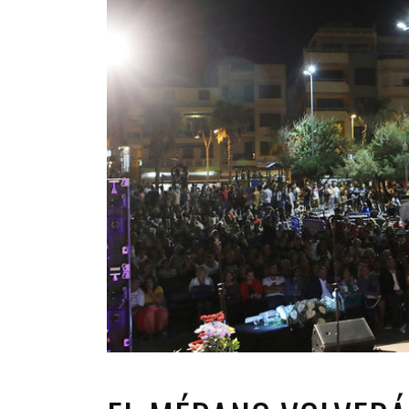
INFANTIL
LOC
CO
GA
FO