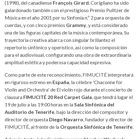
(1998), del canadiense
François Girard
, Corigliano ha sido
galardonado también con el prestigioso Premio Pulitzer de
Música en el año 2001 por su Sinfonía n.º 2 para orquesta de
cuerdas, y con cinco premios
Grammy
, y está considerado
una de las figuras capitales de la música contemporánea. Su
trayectoria creativa abarca con singular brillantez el
repertorio sinfónico y operístico, así como la composición
para el audiovisual, configurando una obra de extraordinaria
amplitud estética y poderosa capacidad expresiva.
Como parte de este reconocimiento, FIMUCITÉ interpretará
en riguroso estreno en
España
, la célebre 'Chaconne for
Violin and Orchestra' de El violín rojo durante el concierto de
clausura
FIMUCITÉ 20 Red Carpet Gala
, que tendrá lugar el
19 de julio a las 19:00 horas en la
Sala Sinfónica del
Auditorio de Tenerife
, bajo la dirección del compositor y
director de orquesta
Diego Navarro
, fundador y director de
FIMUCITÉ, al frente de la
Orquesta Sinfónica de Tenerife
.