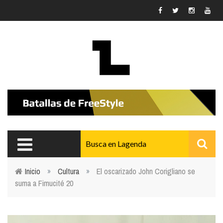
Pasar al contenido principal
Inicio
»
Cultura
»
El oscarizado John Corigliano se
suma a Fimucité 20
Usted está aquí