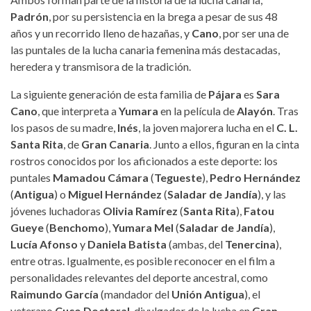
Padrón
, por su persistencia en la brega a pesar de sus 48
años y un recorrido lleno de hazañas, y
Cano
, por ser una de
las puntales de la lucha canaria femenina más destacadas,
heredera y transmisora de la tradición.
La siguiente generación de esta familia de
Pájara
es
Sara
Cano
, que interpreta a
Yumara
en la película de
Alayón
. Tras
los pasos de su madre,
Inés
, la joven majorera lucha en el
C. L.
Santa Rita
, de
Gran Canaria
. Junto a ellos, figuran en la cinta
rostros conocidos por los aficionados a este deporte: los
puntales
Mamadou Cámara
(
Tegueste
),
Pedro Hernández
(
Antigua
) o
Miguel Hernández
(
Saladar de Jandía
), y las
jóvenes luchadoras
Olivia Ramírez
(
Santa Rita
),
Fatou
Gueye
(
Benchomo
),
Yumara Mel
(
Saladar de Jandía
),
Lucía Afonso
y
Daniela Batista
(ambas, del
Tenercina
),
entre otras. Igualmente, es posible reconocer en el film a
personalidades relevantes del deporte ancestral, como
Raimundo García
(mandador del
Unión Antigua
), el
veterano
Cuco Doctoral
, divulgador de la lucha en
Gran