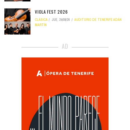
VIOLA FEST 2026
CLÁSICA
JUE, 24/09/26
AUDITORIO DE TENERIFE ADÁN
MARTÍN
AD