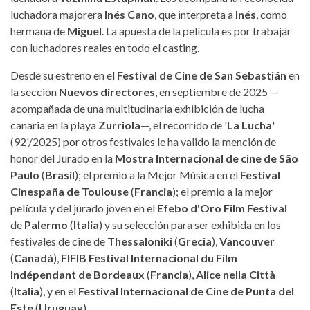
luchadora majorera
Inés Cano
, que interpreta a
Inés
, como
hermana de
Miguel
. La apuesta de la película es por trabajar
con luchadores reales en todo el casting.
Desde su estreno en el
Festival de Cine de San Sebastián
en
la sección
Nuevos directores
, en septiembre de 2025 —
acompañada de una multitudinaria exhibición de lucha
canaria en la playa
Zurriola
—, el recorrido de '
La Lucha
'
(92'/2025) por otros festivales le ha valido la mención de
honor del Jurado en la
Mostra Internacional de cine de São
Paulo
(
Brasil
); el premio a la Mejor Música en el
Festival
Cinespaña de Toulouse
(
Francia
); el premio a la mejor
película y del jurado joven en el
Efebo d'Oro Film Festival
de
Palermo
(
Italia
) y su selección para ser exhibida en los
festivales de cine de
Thessaloniki
(
Grecia
),
Vancouver
(
Canadá
),
FIFIB Festival Internacional du Film
Indépendant de Bordeaux
(
Francia
),
Alice nella Città
(
Italia
), y en el
Festival Internacional de Cine de Punta del
Este
(
Uruguay
).