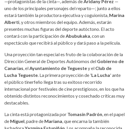
—protagonistas de la cinta—, además de
Aridany Pérez
—
uno de los principales personajes del reparto—; junto a ellos
estará también la productora ejecutiva y coguionista,
Marina
Alberti
, y otros miembros del equipo. Además, estarán
presentes muchas figuras del deporte autóctono. El acto
contará con la participación de
Abubukaka
, con un
espectáculo que recibirá al público y dará paso a la película.
Una proyección tan especial es fruto de la colaboración de la
Dirección General de Deportes Autónomos del
Gobierno de
Canarias
, el
Ayuntamiento de Tegueste
y el
Club de
Lucha Tegueste
. La primera proyección de '
La Lucha
' ante
el público tinerfeño llega tras su exitoso recorrido
internacional por festivales de cine prestigiosos, en los que ha
obtenido distintos reconocimientos y cosechado críticas muy
destacables.
La cinta está protagonizada por
Tomasín Padrón
, en el papel
de
Miguel
, padre de
Mariana
, que encarna la también
luchadora
Yazmina Estupiñán
. Los acompaña la reconocida