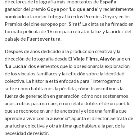
directores de fotografía más importantes de
España
,
ganador del premio
Goya
por '
Lo que arde
' y recientemente
nominado a la mejor fotografía en los Premios Goya y en los
Premios del cine europeo por '
Sirat
'. La cinta se ha filmado en
formato película de 16 mm para retratar la luz y la aridez del
paisaje de
Fuerteventura
.
Después de años dedicado a la producción creativa y la
dirección de fotografía desde
El Viaje Films
,
Alayón
une en
'
La Lucha
' dos elementos que lo obsesionan: la exploración
de los vínculos familiares y la reflexión sobre la identidad
colectiva. La historia está enfocada para "interrogarnos
sobre cómo habitamos la pérdida, cómo transmitimos la
fuerza de generación en generación, cómo nos sostenemos
unos a otros para no caer, en un relato doble: el de un pueblo
que se reconoce en un rito ancestral y el de una familia que
aprende a vivir con la ausencia", apunta el director. Se trata de
una lucha colectiva y otra íntima que hablan, a la par, de la
necesidad de resistir.