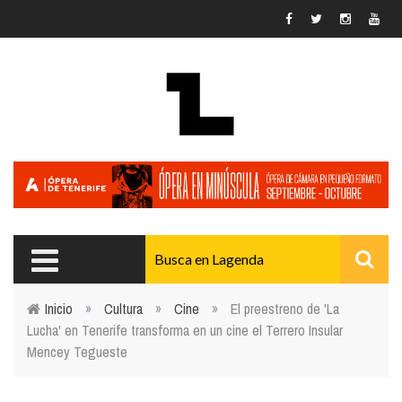
Pasar al contenido principal
Inicio
»
Cultura
»
Cine
»
El preestreno de 'La
Lucha' en Tenerife transforma en un cine el Terrero Insular
Usted está aquí
Mencey Tegueste