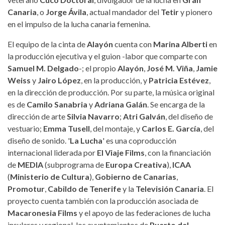
Canaria
, o
Jorge Ávila
, actual mandador del
Tetir
y pionero
en el impulso de la lucha canaria femenina.
El equipo de la cinta de
Alayón
cuenta con
Marina Alberti
en
la producción ejecutiva y el guion -labor que comparte con
Samuel M. Delgado
-; el propio
Alayón
,
José M. Viña
,
Jamie
Weiss
y
Jairo López
, en la producción, y
Patricia Estévez
,
en la dirección de producción. Por su parte, la música original
es de
Camilo Sanabria
y
Adriana Galán
. Se encarga de la
dirección de arte
Silvia Navarro
;
Atri Galván
, del diseño de
vestuario;
Emma Tusell
, del montaje, y
Carlos E. García
, del
diseño de sonido. '
La Lucha
' es una coproducción
internacional liderada por
El Viaje Films
, con la financiación
de
MEDIA
(subprograma de
Europa Creativa
),
ICAA
(
Ministerio de Cultura
),
Gobierno de Canarias
,
Promotur
,
Cabildo de Tenerife
y la
Televisión Canaria
. El
proyecto cuenta también con la producción asociada de
Macaronesia Films
y el apoyo de las federaciones de lucha
insulares y regional, los ayuntamientos de
Puerto del