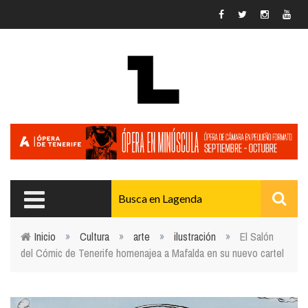
Pasar al contenido principal
Inicio
»
Cultura
»
arte
»
ilustración
»
El Salón
del Cómic de Tenerife homenajea a Mafalda en su nuevo cartel
Usted está aquí