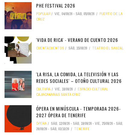
PHE FESTIVAL 2026
POPULAR
VIE, 04/09/26
-
SÁB, 05/09/26
PUERTO DE LA
CRUZ
'VIDA DE RICA' - VERANO DE CUENTO 2026
CUENTACUENTOS
SÁB, 15/08/26
TEATRO EL SAUZAL
'LA RISA, LA COMIDA, LA TELEVISIÓN Y LAS
REDES SOCIALES' – OTOÑO CULTURAL 2026
CULTURA
VIE, 18/09/26
ESPACIO CULTURAL
CAJACANARIAS SANTA CRUZ
ÓPERA EN MINÚSCULA - TEMPORADA 2026-
2027 ÓPERA DE TENERIFE
ÓPERA
SÁB, 12/09/26
-
SÁB, 19/09/26
-
VIE, 25/09/26
-
SÁB,
26/09/26
-
SÁB, 03/10/26
TENERIFE