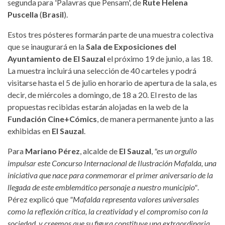
segunda para 'Palavras que Pensam', de
Rute Helena
Puscella
(
Brasil
).
Estos tres pósteres formarán parte de una muestra colectiva
que se inaugurará en la
Sala de Exposiciones del
Ayuntamiento de
El Sauzal
el próximo 19 de junio, a las 18.
La muestra incluirá una selección de 40 carteles y podrá
visitarse hasta el 5 de julio en horario de apertura de la sala, es
decir, de miércoles a domingo, de 18 a 20. El resto de las
propuestas recibidas estarán alojadas en la web de la
Fundación Cine+Cómics
, de manera permanente junto a las
exhibidas en
El Sauzal
.
Para
Mariano Pérez
, alcalde de
El Sauzal
,
"es un orgullo
impulsar este Concurso Internacional de Ilustración Mafalda, una
iniciativa que nace para conmemorar el primer aniversario de la
llegada de este emblemático personaje a nuestro municipio"
.
Pérez explicó que
"Mafalda representa valores universales
como la reflexión crítica, la creatividad y el compromiso con la
sociedad, y creemos que su figura constituye una extraordinaria