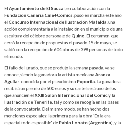
El
Ayuntamiento de
El Sauzal
, en colaboración con la
Fundación Canaria Cine+Cómics
, puso en marcha este año
el
Concurso Internacional de Ilustración Mafalda
, una
acción complementaria a la instalación en el municipio de una
escultura del célebre personaje de
Quino
. El certamen, que
cerró la recepción de propuestas el pasado 15 de mayo, se
saldó con la recepción de 604 obras de 398 personas de todo
el mundo.
El fallo del jurado, que se produjo la semana pasada, ya se
conoce, siendo la ganadora la artista mexicana
Aranza
Aguilar
, conocida por el pseudónimo
Puporila
. La ganadora
recibirá un premio de 500 euros y su cartel será uno de los
que anuncien el
XXIII Salón Internacional del Cómic y la
Ilustración de
Tenerife
, tal y como se recogía en las bases
de la convocatoria. Del mismo modo, se han hecho dos
menciones especiales: la primera para la obra 'En la era
espacial todo es posible', de
Pablo Lobato
(
Argentina
), y la